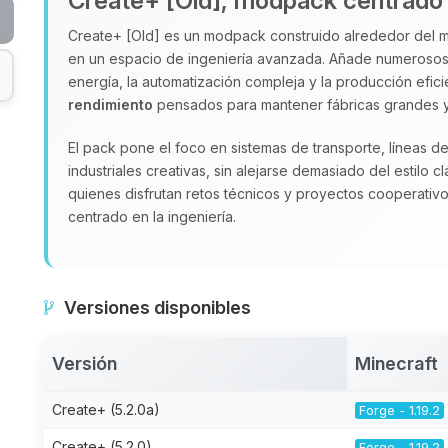
Create+ [Old], modpack centrado 
Create+ [Old] es un modpack construido alrededor del
en un espacio de ingeniería avanzada. Añade numeroso
energía, la automatización compleja y la producción efici
rendimiento
pensados para mantener fábricas grandes y 
El pack pone el foco en sistemas de transporte, líneas 
industriales creativas, sin alejarse demasiado del estilo c
quienes disfrutan retos técnicos y proyectos cooperativo
centrado en la ingeniería.
Versiones disponibles
Versión
Minecraft
Create+ (5.2.0a)
Forge - 1.19.2
Create+ (5.2.0)
Forge - 1.19.2