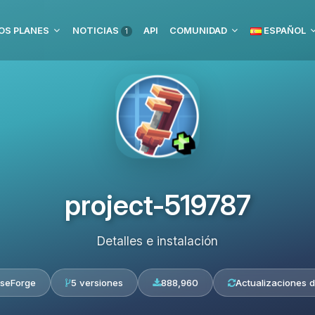
OS PLANES
NOTICIAS
API
COMUNIDAD
ESPAÑOL
1
project-519787
Detalles e instalación
seForge
5 versiones
888,960
Actualizaciones d