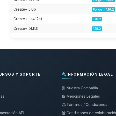
Create+ 5.0b
Forge - 1.19.2
Create+ - (4.12a)
1.18.2
Create+ (4.11.1)
1.18.2
URSOS Y SOPORTE
INFORMACIÓN LEGAL
Nuestra Compañía
ias
Menciones Legales
Términos / Condiciones
mentación API
Condiciones de colaboració