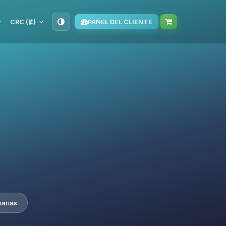
CRC (₡)
PANEL DEL CLIENTE
iarias