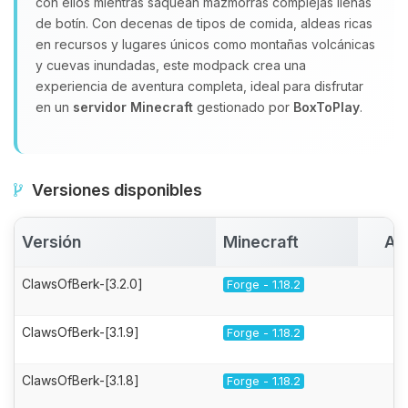
con ellos mientras saquean mazmorras complejas llenas
de botín. Con decenas de tipos de comida, aldeas ricas
en recursos y lugares únicos como montañas volcánicas
y cuevas inundadas, este modpack crea una
experiencia de aventura completa, ideal para disfrutar
en un
servidor Minecraft
gestionado por
BoxToPlay
.
Versiones disponibles
Versión
Minecraft
Ac
ClawsOfBerk-[3.2.0]
Forge - 1.18.2
ClawsOfBerk-[3.1.9]
Forge - 1.18.2
ClawsOfBerk-[3.1.8]
Forge - 1.18.2