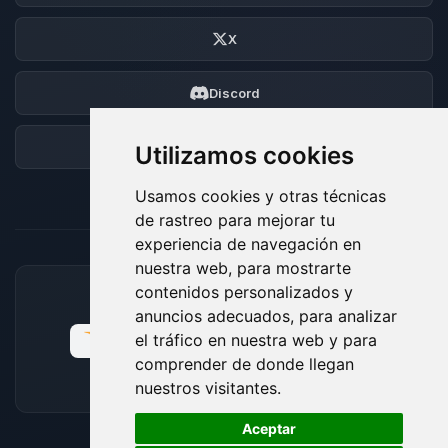
X
Discord
Foro
Utilizamos cookies
Usamos cookies y otras técnicas
de rastreo para mejorar tu
experiencia de navegación en
nuestra web, para mostrarte
contenidos personalizados y
MÉTODOS DE PAGO ACEPTADOS
anuncios adecuados, para analizar
el tráfico en nuestra web y para
comprender de donde llegan
nuestros visitantes.
🍪
Aceptar