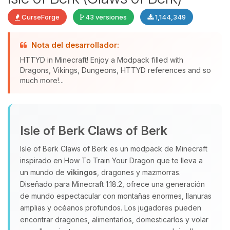
CurseForge
43 versiones
1,144,349
Nota del desarrollador:
HTTYD in Minecraft! Enjoy a Modpack filled with
Dragons, Vikings, Dungeons, HTTYD references and so
much more!...
Yupi, por fin alguien con quien
hablar! Soy Choupy, tu pequeno
Isle of Berk Claws of Berk
asistente de BoxToPlay. Cuentame
que necesitas y moveré mis
Isle of Berk Claws of Berk es un modpack de Minecraft
pequenos circuitos para ayudarte.
inspirado en How To Train Your Dragon que te lleva a
06/08/2026 23:29
un mundo de
vikingos
, dragones y mazmorras.
Diseñado para Minecraft 1.18.2, ofrece una generación
de mundo espectacular con montañas enormes, llanuras
amplias y océanos profundos. Los jugadores pueden
encontrar dragones, alimentarlos, domesticarlos y volar