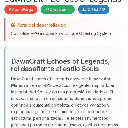
CurseForge
30 versiones
10,363,518
Nota del desarrollador:
Souls-like RPG modpack w/ Unique Questing System!
DawnCraft Echoes of Legends,
Yupi, por fin alguien con quien
rol desafiante al estilo Souls
hablar! Soy Choupy, tu pequeno
asistente de BoxToPlay. Cuentame
DawnCraft Echoes of Legends convierte tu
servidor
que necesitas y moveré mis
Minecraft
en un RPG de acción exigente, inspirado en
pequenos circuitos para ayudarte.
la jugabilidad Souls y en una progresión cuidadosa. El
10/08/2026 04:38
modpack se basa en un
sistema de misiones
propio
con línea argumental completa, objetivos variados y
exploración guiada de un mundo extenso lleno de
estructuras personalizadas. Te esperan numerosos
jefes con patrones de ataque únicos, cientos de nuevas