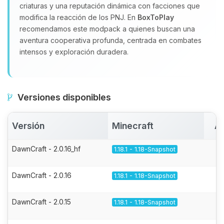
criaturas y una reputación dinámica con facciones que
modifica la reacción de los PNJ. En
BoxToPlay
recomendamos este modpack a quienes buscan una
aventura cooperativa profunda, centrada en combates
intensos y exploración duradera.
Versiones disponibles
Versión
Minecraft
Ac
DawnCraft - 2.0.16_hf
1.18.1 - 1.18-Snapshot
DawnCraft - 2.0.16
1.18.1 - 1.18-Snapshot
DawnCraft - 2.0.15
1.18.1 - 1.18-Snapshot