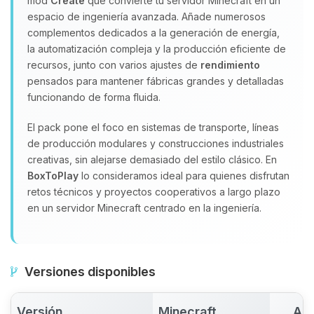
mod
Create
que convierte tu servidor Minecraft en un
espacio de ingeniería avanzada. Añade numerosos
complementos dedicados a la generación de energía,
la automatización compleja y la producción eficiente de
recursos, junto con varios ajustes de
rendimiento
pensados para mantener fábricas grandes y detalladas
funcionando de forma fluida.
El pack pone el foco en sistemas de transporte, líneas
de producción modulares y construcciones industriales
creativas, sin alejarse demasiado del estilo clásico. En
BoxToPlay
lo consideramos ideal para quienes disfrutan
retos técnicos y proyectos cooperativos a largo plazo
en un servidor Minecraft centrado en la ingeniería.
Versiones disponibles
Versión
Minecraft
Act