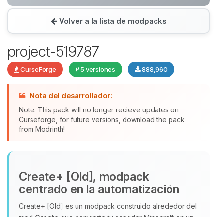
Volver a la lista de modpacks
Yupi, por fin alguien con quien
hablar! Soy Choupy, tu pequeno
project-519787
asistente de BoxToPlay. Cuentame
que necesitas y moveré mis
CurseForge
5 versiones
888,960
pequenos circuitos para ayudarte.
07/08/2026 22:15
Nota del desarrollador:
Note: This pack will no longer recieve updates on
Curseforge, for future versions, download the pack
from Modrinth!
Create+ [Old], modpack
centrado en la automatización
Create+ [Old] es un modpack construido alrededor del