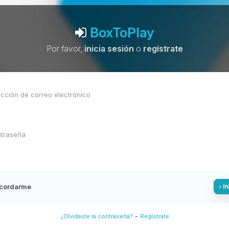
BoxToPlay
Por favor,
inicia sesión
o
regístrate
cordarme
In
-
¿Olvidaste la contraseña?
Regístrate