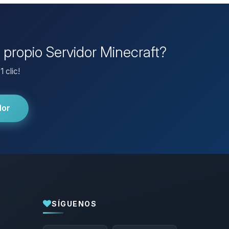
 propio Servidor Minecraft?
 clic!
dor
SÍGUENOS
Yupi, por fin alguien con quien hablar!
Soy Choupy, tu pequeno asistente de