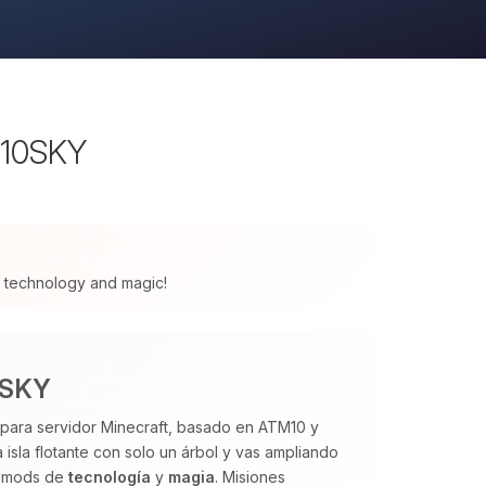
M10SKY
 of technology and magic!
0SKY
 para servidor Minecraft, basado en ATM10 y
isla flotante con solo un árbol y vas ampliando
e mods de
tecnología
y
magia
. Misiones