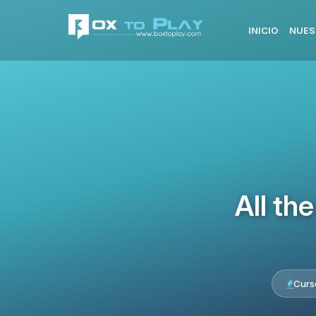
INICIO
NUES
All th
Curs