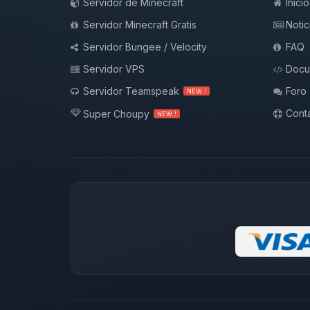
Servidor de Minecraft
Inicio
Servidor Minecraft Gratis
Notic
Servidor Bungee / Velocity
FAQ
Servidor VPS
Docu
Servidor Teamspeak
Foro
NEW !
Conta
Super Choupy
NEW !