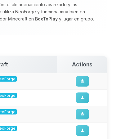
ión, el almacenamiento avanzado y las
ck utiliza NeoForge y funciona muy bien en
vidor Minecraft en
BoxToPlay
y jugar en grupo.
aft
Actions
 NeoForge
 NeoForge
 NeoForge
 NeoForge