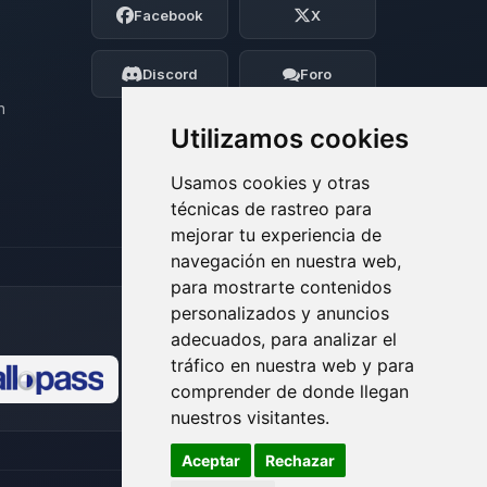
Facebook
X
BoxToPlay. Cuentame que necesitas y
moveré mis pequenos circuitos para
ayudarte.
Discord
Foro
06/08/2026 08:21
n
Utilizamos cookies
Usamos cookies y otras
técnicas de rastreo para
mejorar tu experiencia de
navegación en nuestra web,
para mostrarte contenidos
personalizados y anuncios
adecuados, para analizar el
tráfico en nuestra web y para
comprender de donde llegan
🍪
nuestros visitantes.
Aceptar
Rechazar