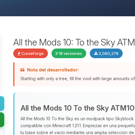
All the Mods 10: To the Sky AT
CurseForge
18 versiones
3,060,278
Nota del desarrollador:
Starting with only a tree, fill the void with large amounts
All the Mods 10 To the Sky ATM1
All the Mods 10 To the Sky es un modpack tipo Skyblock
compatible con Minecraft 1.21.1. Empiezas en una pequeña 
tu base sobre el vacío mediante una amplia selección d