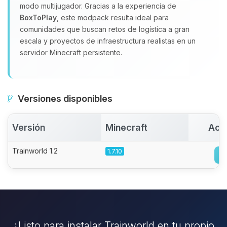
modo multijugador. Gracias a la experiencia de
BoxToPlay
, este modpack resulta ideal para
comunidades que buscan retos de logística a gran
escala y proyectos de infraestructura realistas en un
servidor Minecraft persistente.
Versiones disponibles
Versión
Minecraft
Act
Trainworld 1.2
1.7.10
¿Listo para instalar Trainworld en tu propio