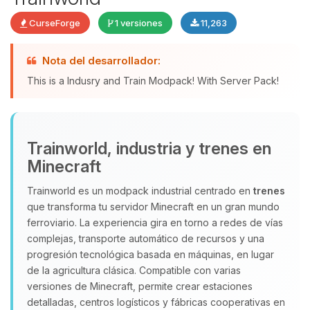
CurseForge
1 versiones
11,263
Yupi, por fin alguien con quien
Nota del desarrollador:
hablar! Soy Choupy, tu pequeno
This is a Indusry and Train Modpack! With Server Pack!
asistente de BoxToPlay. Cuentame
que necesitas y moveré mis
pequenos circuitos para ayudarte.
08/08/2026 01:40
Trainworld, industria y trenes en
Minecraft
Trainworld es un modpack industrial centrado en
trenes
que transforma tu servidor Minecraft en un gran mundo
ferroviario. La experiencia gira en torno a redes de vías
complejas, transporte automático de recursos y una
progresión tecnológica basada en máquinas, en lugar
de la agricultura clásica. Compatible con varias
versiones de Minecraft, permite crear estaciones
detalladas, centros logísticos y fábricas cooperativas en