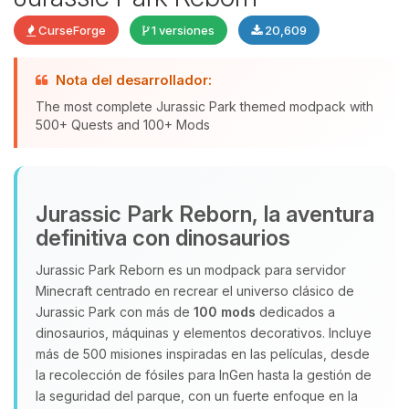
CurseForge
1 versiones
20,609
Yupi, por fin alguien con quien
Nota del desarrollador:
hablar! Soy Choupy, tu pequeno
The most complete Jurassic Park themed modpack with
asistente de BoxToPlay. Cuentame
500+ Quests and 100+ Mods
que necesitas y moveré mis
pequenos circuitos para ayudarte.
09/08/2026 05:09
Jurassic Park Reborn, la aventura
definitiva con dinosaurios
Jurassic Park Reborn es un modpack para servidor
Minecraft centrado en recrear el universo clásico de
Jurassic Park con más de
100 mods
dedicados a
dinosaurios, máquinas y elementos decorativos. Incluye
más de 500 misiones inspiradas en las películas, desde
la recolección de fósiles para InGen hasta la gestión de
la seguridad del parque, con un fuerte enfoque en la