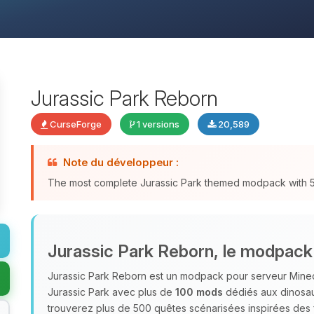
Jurassic Park Reborn
CurseForge
1 versions
20,589
Note du développeur :
The most complete Jurassic Park themed modpack with
Jurassic Park Reborn, le modpack 
Jurassic Park Reborn est un modpack pour serveur Minecra
Jurassic Park avec plus de
100 mods
dédiés aux dinosau
trouverez plus de 500 quêtes scénarisées inspirées des fi