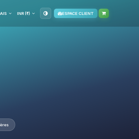
AIS
INR (₹)
ESPACE CLIENT
ières