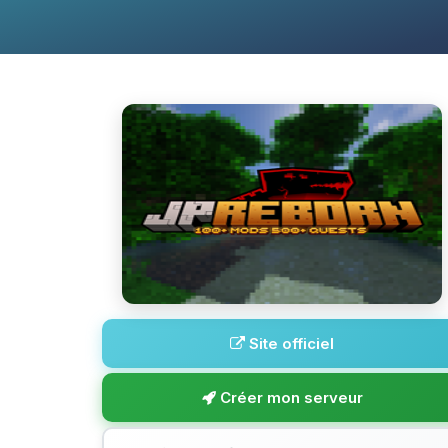
Site officiel
Créer mon serveur