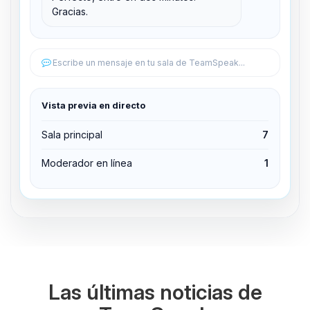
Gracias.
Editar permisos
Editar permisos
Escribe un mensaje en tu sala de TeamSpeak...
Expulsar del canal
Vista previa en directo
Sala principal
7
Moderador en línea
1
Las últimas noticias de