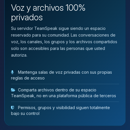
que necesitas y moveré mis
Voz y archivos 100%
pequenos circuitos para ayudarte.
privados
09/08/2026 10:02
Su servidor TeamSpeak sigue siendo un espacio
reservado para su comunidad. Las conversaciones de
voz, los canales, los grupos y los archivos compartidos
solo son accesibles para las personas que usted
autoriza.
Mantenga salas de voz privadas con sus propias
reglas de acceso
Comparta archivos dentro de su espacio
TeamSpeak, no en una plataforma pública de terceros
Permisos, grupos y visibilidad siguen totalmente
bajo su control