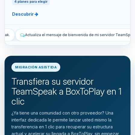
4 planes para elegir
Descubrir
bienvenida de mi servidor TeamSpeak.
Lista los snapshots manuales
MIGRACIÓN ASISTIDA
Transfiera su servidor
TeamSpeak a BoxToPlay en 1
clic
¿Ya tiene una comunidad con otro proveedor? Una
interfaz dedicada le permite lanzar usted mismo la
transferencia en 1 clic para recuperar su estructura
actual y acelerar su llegada a BoxToPlay, sin empezar