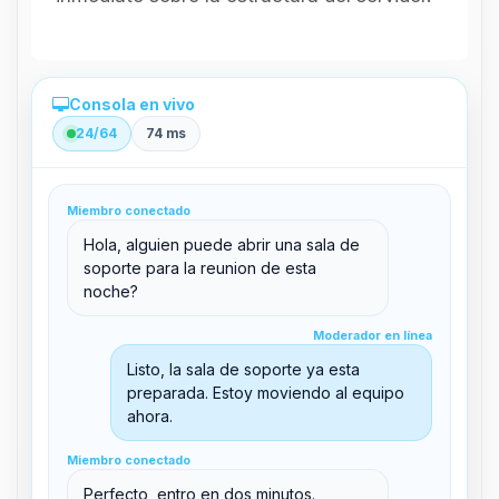
Consola en vivo
24/64
74 ms
Administración directa desde el panel
Miembro conectado
clid 42
Hola, alguien puede abrir una sala de
soporte para la reunion de esta
noche?
Moderador en línea
Moderador en línea
support@boxtoplay.com
Listo, la sala de soporte ya esta
Sala principal
preparada. Estoy moviendo al equipo
ahora.
Miembro conectado
Sala de soporte
Miembro conectado
Perfecto, entro en dos minutos.