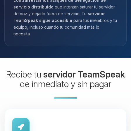
contrarrestar los ataques de denegación de
servicio distribuido
que intentan saturar tu servidor
de voz y dejarlo fuera de servicio. Tu
servidor
TeamSpeak sigue accesible
para tus miembros y tu
equipo, incluso cuando tu comunidad más lo
necesita.
Recibe tu
servidor TeamSpeak
de inmediato y sin pagar