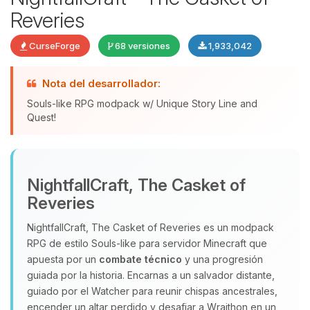
Reveries
CurseForge
68 versiones
1,933,042
Nota del desarrollador:
Souls-like RPG modpack w/ Unique Story Line and
Quest!
Yupi, por fin alguien con quien
hablar! Soy Choupy, tu pequeno
NightfallCraft, The Casket of
asistente de BoxToPlay. Cuentame
Reveries
que necesitas y moveré mis
pequenos circuitos para ayudarte.
NightfallCraft, The Casket of Reveries es un modpack
RPG de estilo Souls‑like para servidor Minecraft que
07/08/2026 23:23
apuesta por un
combate técnico
y una progresión
guiada por la historia. Encarnas a un salvador distante,
guiado por el Watcher para reunir chispas ancestrales,
encender un altar perdido y desafiar a Wraithon en un