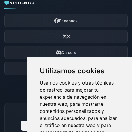
SÍGUENOS
Facebook
X
Discord
Foro
Utilizamos cookies
Usamos cookies y otras técnicas
de rastreo para mejorar tu
experiencia de navegación en
nuestra web, para mostrarte
contenidos personalizados y
MÉTODOS DE PAGO ACEPTADOS
anuncios adecuados, para analizar
el tráfico en nuestra web y para