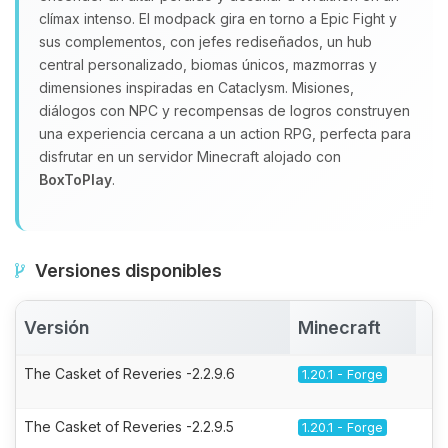
clímax intenso. El modpack gira en torno a Epic Fight y
sus complementos, con jefes rediseñados, un hub
central personalizado, biomas únicos, mazmorras y
dimensiones inspiradas en Cataclysm. Misiones,
diálogos con NPC y recompensas de logros construyen
una experiencia cercana a un action RPG, perfecta para
disfrutar en un servidor Minecraft alojado con
BoxToPlay
.
Versiones disponibles
Versión
Minecraft
A
The Casket of Reveries -2.2.9.6
1.20.1 - Forge
The Casket of Reveries -2.2.9.5
1.20.1 - Forge