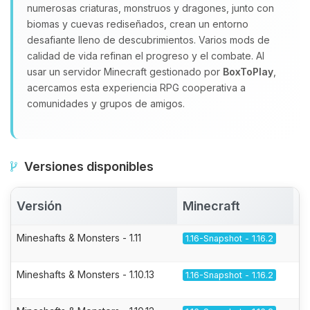
numerosas criaturas, monstruos y dragones, junto con
biomas y cuevas rediseñados, crean un entorno
desafiante lleno de descubrimientos. Varios mods de
calidad de vida refinan el progreso y el combate. Al
usar un servidor Minecraft gestionado por
BoxToPlay
,
acercamos esta experiencia RPG cooperativa a
comunidades y grupos de amigos.
Versiones disponibles
Versión
Minecraft
A
Mineshafts & Monsters - 1.11
1.16-Snapshot - 1.16.2
Mineshafts & Monsters - 1.10.13
1.16-Snapshot - 1.16.2