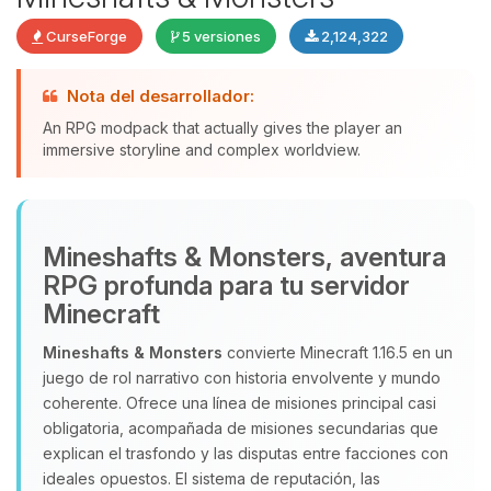
CurseForge
5 versiones
2,124,322
Nota del desarrollador:
An RPG modpack that actually gives the player an
Yupi, por fin alguien con quien
immersive storyline and complex worldview.
hablar! Soy Choupy, tu pequeno
asistente de BoxToPlay. Cuentame
que necesitas y moveré mis
pequenos circuitos para ayudarte.
Mineshafts & Monsters, aventura
08/08/2026 21:12
RPG profunda para tu servidor
Minecraft
Mineshafts & Monsters
convierte Minecraft 1.16.5 en un
juego de rol narrativo con historia envolvente y mundo
coherente. Ofrece una línea de misiones principal casi
obligatoria, acompañada de misiones secundarias que
explican el trasfondo y las disputas entre facciones con
ideales opuestos. El sistema de reputación, las