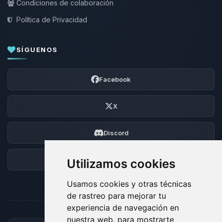
Condiciones de colaboración
Política de Privacidad
SÍGUENOS
Facebook
X
Discord
Foro
Utilizamos cookies
Usamos cookies y otras técnicas
de rastreo para mejorar tu
experiencia de navegación en
nuestra web, para mostrarte