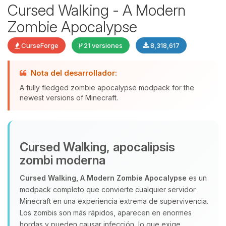
Cursed Walking - A Modern
Zombie Apocalypse
CurseForge
21 versiones
8,318,617
Nota del desarrollador:
A fully fledged zombie apocalypse modpack for the
newest versions of Minecraft.
Yupi, por fin alguien con quien
hablar! Soy Choupy, tu pequeno
Cursed Walking, apocalipsis
asistente de BoxToPlay. Cuentame
zombi moderna
que necesitas y moveré mis
pequenos circuitos para ayudarte.
Cursed Walking, A Modern Zombie Apocalypse
es un
modpack completo que convierte cualquier servidor
10/08/2026 14:57
Minecraft en una experiencia extrema de supervivencia.
Los zombis son más rápidos, aparecen en enormes
hordas y pueden causar infección, lo que exige