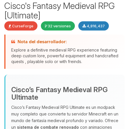
Cisco's Fantasy Medieval RPG
[Ultimate]
CurseForge
32 versiones
4,816,437
Nota del desarrollador:
Explore a definitive medieval RPG experience featuring
deep custom lore, powerful equipment and handcrafted
quests , playable solo or with freinds.
Yupi, por fin alguien con quien
hablar! Soy Choupy, tu pequeno
asistente de BoxToPlay. Cuentame
Cisco’s Fantasy Medieval RPG
que necesitas y moveré mis
pequenos circuitos para ayudarte.
Ultimate
07/08/2026 11:01
Cisco’s Fantasy Medieval RPG Ultimate es un modpack
muy completo que convierte tu servidor Minecraft en un
mundo de fantasía medieval profundo y variado. Ofrece
un
sistema de combate renovado
con animaciones