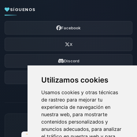
SÍGUENOS
Facebook
X
Discord
Foro
Utilizamos cookies
Usamos cookies y otras técnicas
de rastreo para mejorar tu
experiencia de navegación en
nuestra web, para mostrarte
contenidos personalizados y
MÉTODOS DE PAGO ACEPTADOS
anuncios adecuados, para analizar
el tráfico en nuestra web y para