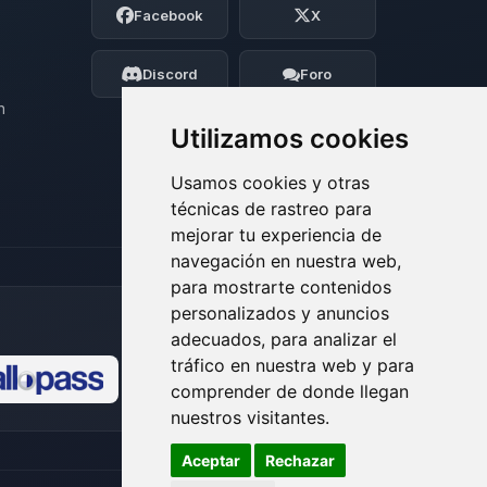
Facebook
X
BoxToPlay. Cuentame que necesitas y
moveré mis pequenos circuitos para
ayudarte.
Discord
Foro
08/08/2026 07:40
n
Utilizamos cookies
Usamos cookies y otras
técnicas de rastreo para
mejorar tu experiencia de
navegación en nuestra web,
para mostrarte contenidos
personalizados y anuncios
adecuados, para analizar el
tráfico en nuestra web y para
comprender de donde llegan
🍪
nuestros visitantes.
Aceptar
Rechazar