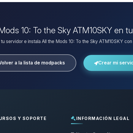
he Mods 10: To the Sky ATM10SKY en tu
 tu servidor e instala All the Mods 10: To the Sky ATM10SKY con 1
Volver a la lista de modpacks
Crear mi servi
URSOS Y SOPORTE
INFORMACIÓN LEGAL