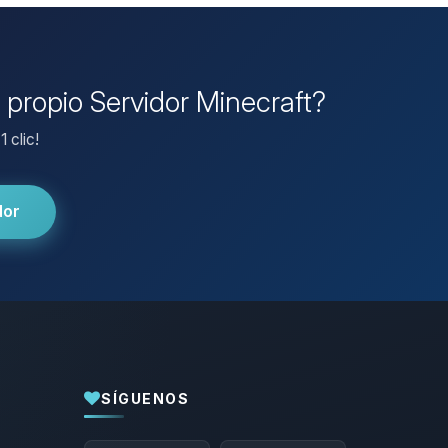
 propio Servidor Minecraft?
 clic!
dor
SÍGUENOS
Yupi, por fin alguien con quien hablar!
Soy Choupy, tu pequeno asistente de