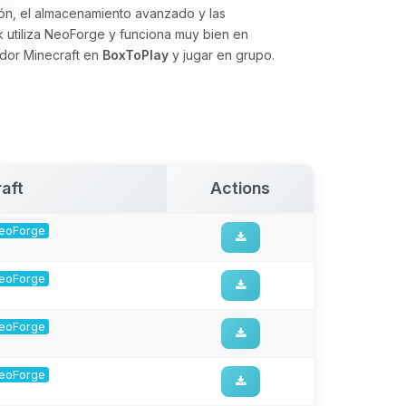
ión, el almacenamiento avanzado y las
ck utiliza NeoForge y funciona muy bien en
vidor Minecraft en
BoxToPlay
y jugar en grupo.
aft
Actions
 NeoForge
 NeoForge
 NeoForge
 NeoForge