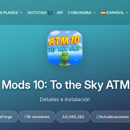
S PLANES
NOTICIAS
API
COMUNIDAD
ESPAÑOL
1
e Mods 10: To the Sky A
Detalles e instalación
eForge
18 versiones
3,065,282
Actualizaciones 