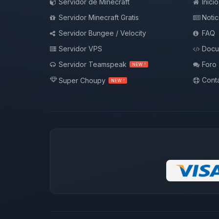
Servidor de Minecraft
Inicio
Servidor Minecraft Gratis
Notic
Servidor Bungee / Velocity
FAQ
Servidor VPS
Docu
Servidor Teamspeak
Foro
NEW !
Conta
Super Choupy
NEW !