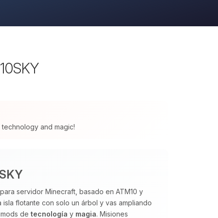
M10SKY
 of technology and magic!
0SKY
 para servidor Minecraft, basado en ATM10 y
isla flotante con solo un árbol y vas ampliando
e mods de
tecnología
y
magia
. Misiones