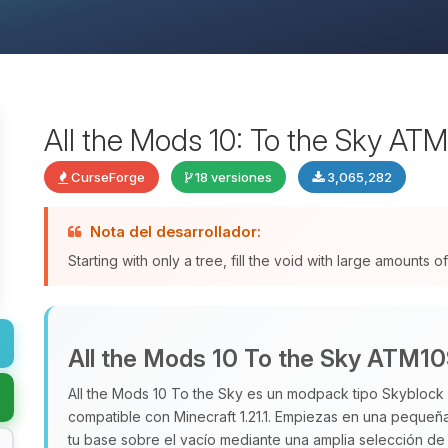
All the Mods 10: To the Sky AT
CurseForge
18 versiones
3,065,282
Nota del desarrollador:
Starting with only a tree, fill the void with large amounts
All the Mods 10 To the Sky ATM1
All the Mods 10 To the Sky es un modpack tipo Skyblock
compatible con Minecraft 1.21.1. Empiezas en una pequeña 
tu base sobre el vacío mediante una amplia selección d