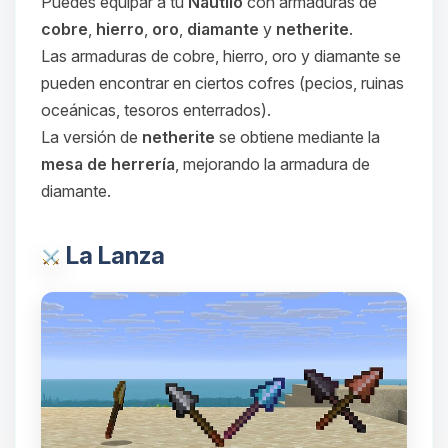
Puedes equipar a tu
Nautilo
con armaduras de
cobre
,
hierro
,
oro
,
diamante
y
netherite
.
Las armaduras de cobre, hierro, oro y diamante se
Yupi, por fin alguien con quien
hablar! Soy Choupy, tu pequeno
pueden encontrar en ciertos cofres (pecios, ruinas
asistente de BoxToPlay. Cuentame
oceánicas, tesoros enterrados).
que necesitas y moveré mis
La versión de
netherite
se obtiene mediante la
pequenos circuitos para ayudarte.
mesa de herrería
, mejorando la armadura de
08/08/2026 16:40
diamante.
La Lanza