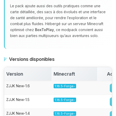
Le pack ajoute aussi des outils pratiques comme une
carte détaillée, des sacs à dos évolués et une interface
de santé améliorée, pour rendre l’exploration et le
combat plus fluides. Hébergé sur un serveur Minecraft
optimisé chez
BoxToPlay
, ce modpack convient aussi
bien aux parties multijoueurs qu’aux aventures solo.
Versions disponibles
Version
Minecraft
Act
ZJJK New-1.6
1.16.5-Forge-
ZJJK New-1.5
1.16.5-Forge-
ZJJK New-1.4
1.16.5-Forge-