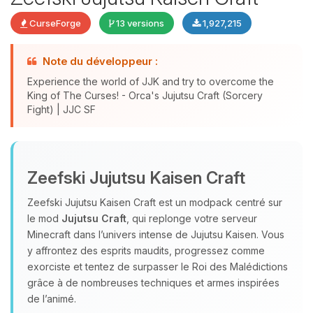
CurseForge
13 versions
1,927,215
Note du développeur :
Experience the world of JJK and try to overcome the
Youpi, enfin quelqu’un pour me
King of The Curses! - Orca's Jujutsu Craft (Sorcery
parler ! Moi c’est Choupy, ton petit
Fight) | JJC SF
assistant BoxToPlay. Dis-moi ce dont
tu as besoin et je vais remuer mes
petits circuits pour t’aider.
06/08/2026 à 15:52
Zeefski Jujutsu Kaisen Craft
Zeefski Jujutsu Kaisen Craft est un modpack centré sur
le mod
Jujutsu Craft
, qui replonge votre serveur
Minecraft dans l’univers intense de Jujutsu Kaisen. Vous
y affrontez des esprits maudits, progressez comme
exorciste et tentez de surpasser le Roi des Malédictions
grâce à de nombreuses techniques et armes inspirées
de l’animé.