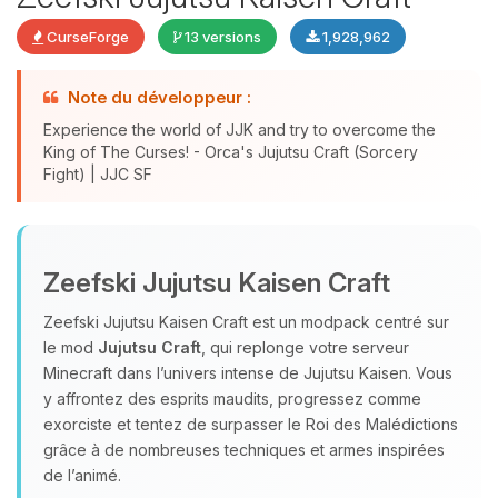
CurseForge
13 versions
1,928,962
Note du développeur :
Experience the world of JJK and try to overcome the
King of The Curses! - Orca's Jujutsu Craft (Sorcery
Fight) | JJC SF
Youpi, enfin quelqu’un pour me
parler ! Moi c’est Choupy, ton petit
Zeefski Jujutsu Kaisen Craft
assistant BoxToPlay. Dis-moi ce dont
tu as besoin et je vais remuer mes
Zeefski Jujutsu Kaisen Craft est un modpack centré sur
petits circuits pour t’aider.
le mod
Jujutsu Craft
, qui replonge votre serveur
07/08/2026 à 09:44
Minecraft dans l’univers intense de Jujutsu Kaisen. Vous
y affrontez des esprits maudits, progressez comme
exorciste et tentez de surpasser le Roi des Malédictions
grâce à de nombreuses techniques et armes inspirées
de l’animé.