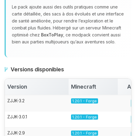
Le pack ajoute aussi des outils pratiques comme une
carte détaillée, des sacs à dos évolués et une interface
de santé améliorée, pour rendre l’exploration et le
combat plus fluides. Hébergé sur un serveur Minecraft
optimisé chez
BoxToPlay
, ce modpack convient aussi
bien aux parties multijoueurs qu’aux aventures solo.
Versions disponibles
Version
Minecraft
Act
ZJJK-3.2
1.20.1 - Forge
ZJJK-3.0.1
1.20.1 - Forge
ZJJK-2.9
1.20.1 - Forge