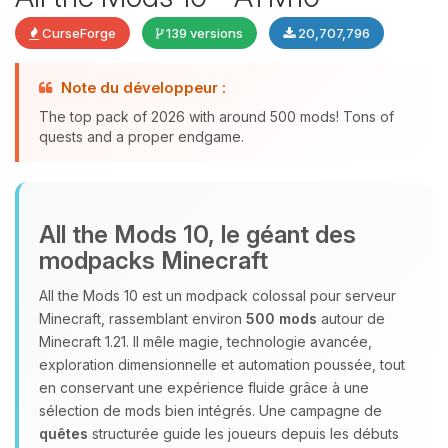
CurseForge
139 versions
20,707,796
Note du développeur :
The top pack of 2026 with around 500 mods! Tons of
quests and a proper endgame.
Youpi, enfin quelqu’un pour me
All the Mods 10, le géant des
parler ! Moi c’est Choupy, ton petit
modpacks Minecraft
assistant BoxToPlay. Dis-moi ce dont
tu as besoin et je vais remuer mes
All the Mods 10 est un modpack colossal pour serveur
petits circuits pour t’aider.
Minecraft, rassemblant environ
500 mods
autour de
08/08/2026 à 03:19
Minecraft 1.21. Il mêle magie, technologie avancée,
exploration dimensionnelle et automation poussée, tout
en conservant une expérience fluide grâce à une
sélection de mods bien intégrés. Une campagne de
quêtes
structurée guide les joueurs depuis les débuts