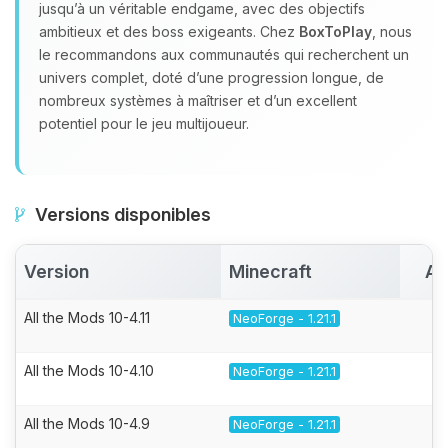
jusqu’à un véritable endgame, avec des objectifs
ambitieux et des boss exigeants. Chez
BoxToPlay
, nous
le recommandons aux communautés qui recherchent un
univers complet, doté d’une progression longue, de
nombreux systèmes à maîtriser et d’un excellent
potentiel pour le jeu multijoueur.
Versions disponibles
Version
Minecraft
Ac
All the Mods 10-4.11
NeoForge - 1.21.1
All the Mods 10-4.10
NeoForge - 1.21.1
All the Mods 10-4.9
NeoForge - 1.21.1