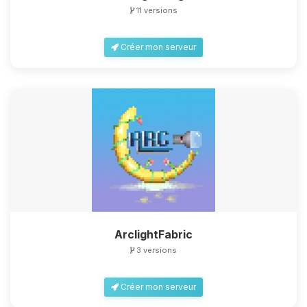
11 versions
Créer mon serveur
ArclightFabric
3 versions
Créer mon serveur