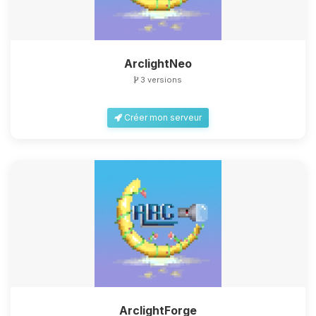
ArclightNeo
3 versions
Créer mon serveur
ArclightForge