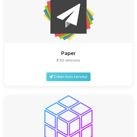
Paper
62 versions
Créer mon serveur