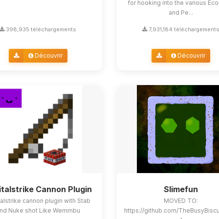
for hooking into the various E
and Pe...
398,935 téléchargements
7,931,184 téléchargement
Découvrir
Découvrir
italstrike Cannon Plugin
Slimefun
alstrike cannon plugin with Stab
MOVED TO:
nd Nuke shot Like Wemmbu
https://github.com/TheBusyBisc