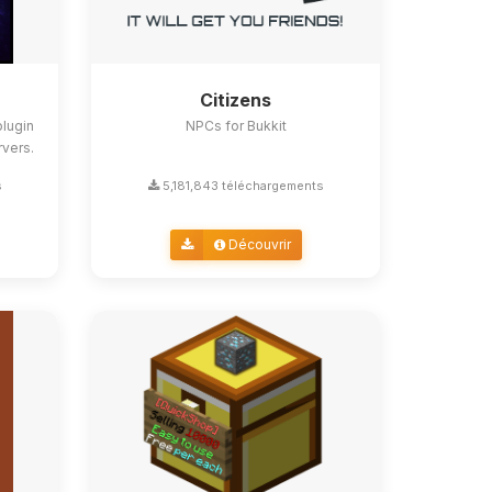
Citizens
lugin
NPCs for Bukkit
rvers.
s
5,181,843 téléchargements
Découvrir