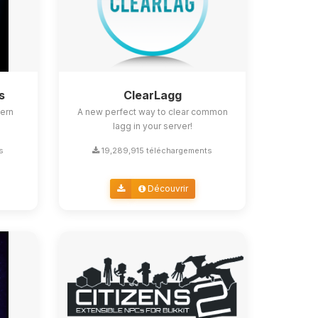
s
ClearLagg
ern
A new perfect way to clear common
lagg in your server!
s
19,289,915 téléchargements
Découvrir