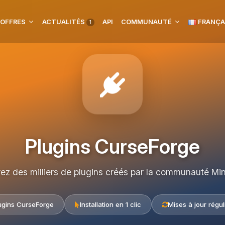
 OFFRES
ACTUALITÉS
API
COMMUNAUTÉ
FRANÇA
1
Plugins CurseForge
rez des milliers de plugins créés par la communauté Min
ugins CurseForge
Installation en 1 clic
Mises à jour régul