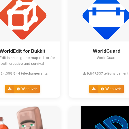
WorldEdit for Bukkit
WorldGuard
Edit is an in-game map editor for
WorldGuard
both creative and survival
24,058,844 téléchargements
9,847,507 téléchargement
Découvrir
Découvrir