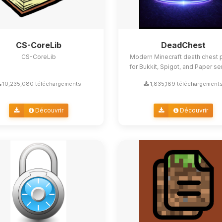
CS-CoreLib
DeadChest
CS-CoreLib
Modern Minecraft death chest p
for Bukkit, Spigot, and Paper se
10,235,080 téléchargements
1,835,189 téléchargement
Découvrir
Découvrir