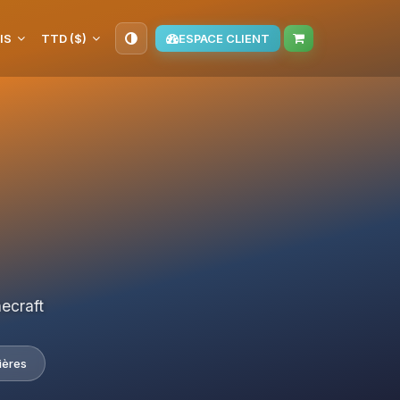
IS
TTD ($)
ESPACE CLIENT
ecraft
ières