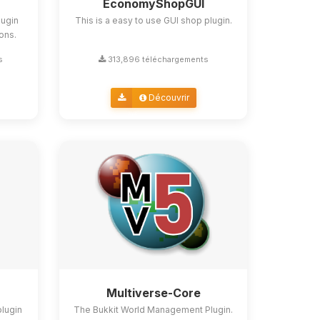
EconomyShopGUI
lugin
This is a easy to use GUI shop plugin.
ions.
s
313,896 téléchargements
Découvrir
Multiverse-Core
plugin
The Bukkit World Management Plugin.