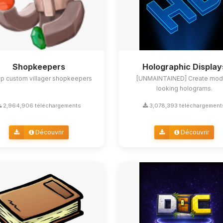
Shopkeepers
Holographic Display
up custom villager shopkeepers
[UNMAINTAINED] Create mod
looking holograms.
2,964,906 téléchargements
3,078,393 téléchargement
Découvrir
Découvrir