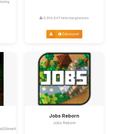
conomy
s
6,914,647 téléchargements
Découvrir
Jobs Reborn
Jobs Reborn
uit/Slimefun4#slimefun-