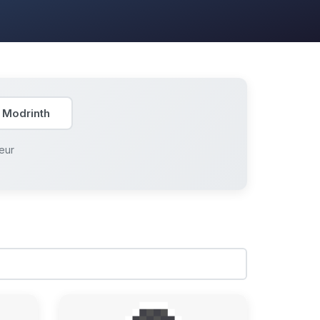
 Modrinth
eur