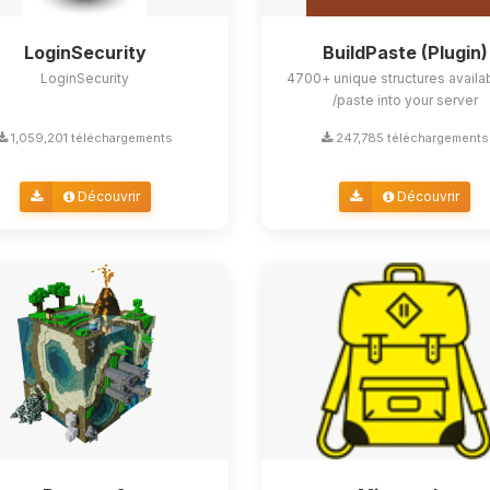
LoginSecurity
BuildPaste (Plugin)
LoginSecurity
4700+ unique structures availa
/paste into your server
1,059,201 téléchargements
247,785 téléchargements
Découvrir
Découvrir