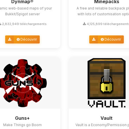
Dynmap®
Minepacks
amic web-based maps of your
A free and reliable backpack p
Bukkit/Spigot server
with lots of customisation opt
2,832,949 téléchargements
4,125,899 téléchargement
Découvrir
Découvrir
Guns+
Vault
Make Things go Boom
Vault is a Economy/Permission 