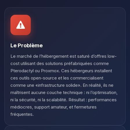
Youpi, enfin quelqu’un pour me
parler ! Moi c’est Choupy, ton petit
assistant BoxToPlay. Dis-moi ce dont
tu as besoin et je vais remuer mes
petits circuits pour t’aider.
09/08/2026 à 05:14
Le Problème
Le marché de l’hébergement est saturé d’offres low-
cost utilisant des solutions préfabriquées comme
Pterodactyl ou Proxmox. Ces hébergeurs installent
ces outils open-source et les commercialisent
comme une «infrastructure solide». En réalité, ils ne
maîtrisent aucune couche technique : ni l’optimisation,
ni la sécurité, ni la scalabilité. Résultat : performances
médiocres, support amateur, et fermetures
fréquentes.