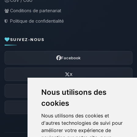
CGV / CGU
Conditions de partenariat
Politique de confidentialité
SUIVEZ-NOUS
Facebook
X
Nous utilisons des
Discord
cookies
Forum
Nous utilisons des cookies et
d'autres technologies de suivi pour
améliorer votre expérience de