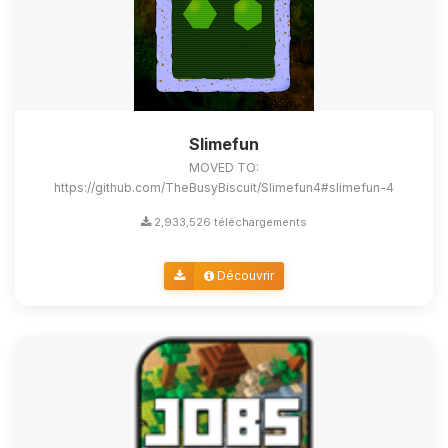
Slimefun
MOVED TO:
https://github.com/TheBusyBiscuit/Slimefun4#slimefun-4
2,933,526 téléchargements
Découvrir