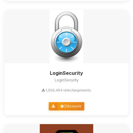
LoginSecurity
LoginSecurity
1,059,464 téléchargements
Découvrir