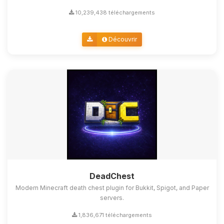
10,239,438 téléchargements
Découvrir
DeadChest
Modern Minecraft death chest plugin for Bukkit, Spigot, and Paper
servers.
1,836,671 téléchargements