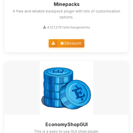
Minepacks
A free and reliable backpack plugin with lots of customisation
options.
4,127,279 téléchargements
Découvrir
EconomyShopGUI
This is a easy to use GUI shop plugin.