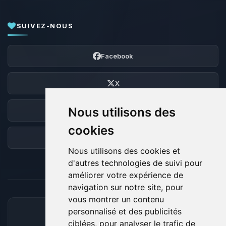
SUIVEZ-NOUS
Facebook
X
Nous utilisons des
Discord
cookies
Forum
Nous utilisons des cookies et
d'autres technologies de suivi pour
améliorer votre expérience de
navigation sur notre site, pour
vous montrer un contenu
personnalisé et des publicités
MOYENS DE PAIEMENT ACCEPTÉS
ciblées, pour analyser le trafic de