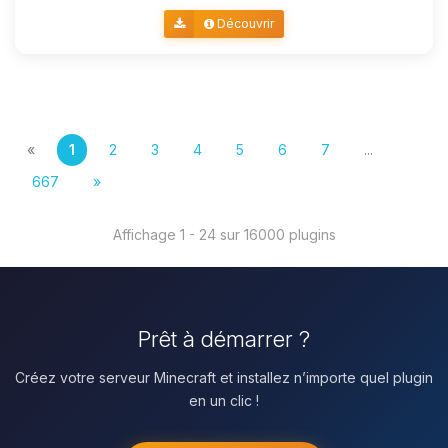
Découvrir
«
1
2
3
4
5
6
7
...
667
»
Affichage 1 - 24 sur 16000 plugins
Prêt à démarrer ?
Créez votre serveur Minecraft et installez n’importe quel plugin
en un clic !