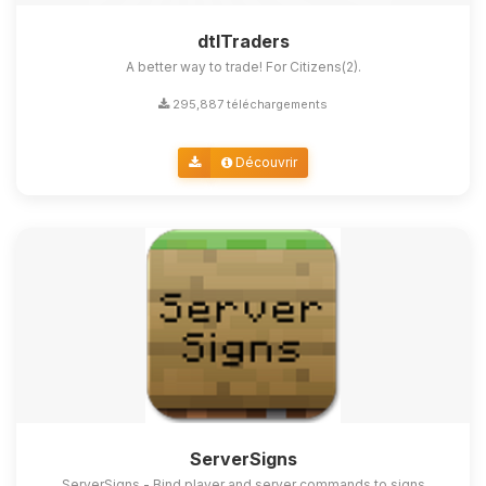
dtlTraders
A better way to trade! For Citizens(2).
295,887 téléchargements
Découvrir
ServerSigns
ServerSigns - Bind player and server commands to signs