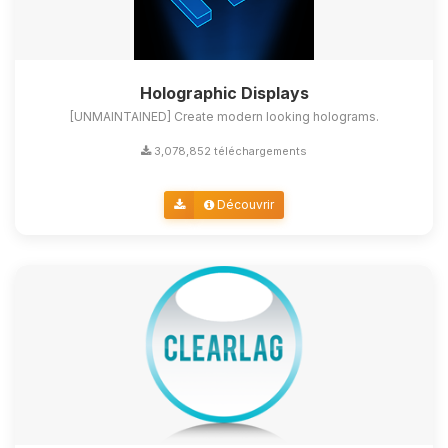
Holographic Displays
[UNMAINTAINED] Create modern looking holograms.
3,078,852 téléchargements
Découvrir