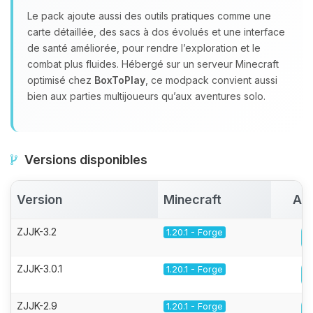
Le pack ajoute aussi des outils pratiques comme une
carte détaillée, des sacs à dos évolués et une interface
de santé améliorée, pour rendre l’exploration et le
combat plus fluides. Hébergé sur un serveur Minecraft
optimisé chez
BoxToPlay
, ce modpack convient aussi
bien aux parties multijoueurs qu’aux aventures solo.
Versions disponibles
Version
Minecraft
Act
ZJJK-3.2
1.20.1 - Forge
ZJJK-3.0.1
1.20.1 - Forge
ZJJK-2.9
1.20.1 - Forge