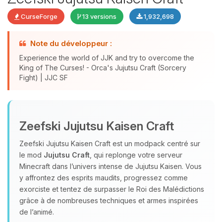
CurseForge
13 versions
1,932,698
Note du développeur :
Experience the world of JJK and try to overcome the
King of The Curses! - Orca's Jujutsu Craft (Sorcery
Fight) | JJC SF
Youpi, enfin quelqu’un pour me
parler ! Moi c’est Choupy, ton petit
Zeefski Jujutsu Kaisen Craft
assistant BoxToPlay. Dis-moi ce dont
tu as besoin et je vais remuer mes
Zeefski Jujutsu Kaisen Craft est un modpack centré sur
petits circuits pour t’aider.
le mod
Jujutsu Craft
, qui replonge votre serveur
09/08/2026 à 05:28
Minecraft dans l’univers intense de Jujutsu Kaisen. Vous
y affrontez des esprits maudits, progressez comme
exorciste et tentez de surpasser le Roi des Malédictions
grâce à de nombreuses techniques et armes inspirées
de l’animé.