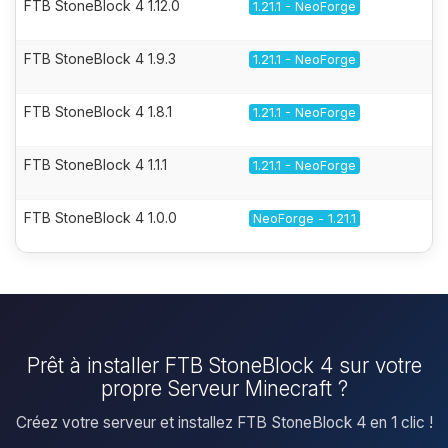
FTB StoneBlock 4 1.12.0
1.21.1 - NeoForge
FTB StoneBlock 4 1.9.3
1.21.1 - NeoForge
FTB StoneBlock 4 1.8.1
1.21.1 - NeoForge
FTB StoneBlock 4 1.1.1
1.21.1 - NeoForge
FTB StoneBlock 4 1.0.0
NeoForge - 1.21.1
Prêt à installer FTB StoneBlock 4 sur votre
propre Serveur Minecraft ?
Créez votre serveur et installez FTB StoneBlock 4 en 1 clic !