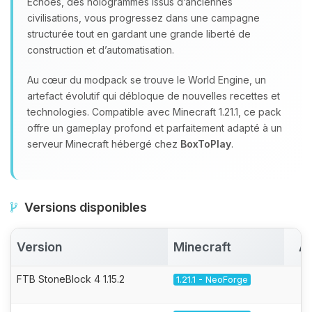
Echoes, des hologrammes issus d’anciennes
civilisations, vous progressez dans une campagne
structurée tout en gardant une grande liberté de
construction et d’automatisation.
Au cœur du modpack se trouve le World Engine, un
artefact évolutif qui débloque de nouvelles recettes et
technologies. Compatible avec Minecraft 1.21.1, ce pack
offre un gameplay profond et parfaitement adapté à un
serveur Minecraft hébergé chez
BoxToPlay
.
Versions disponibles
Version
Minecraft
Ac
FTB StoneBlock 4 1.15.2
1.21.1 - NeoForge