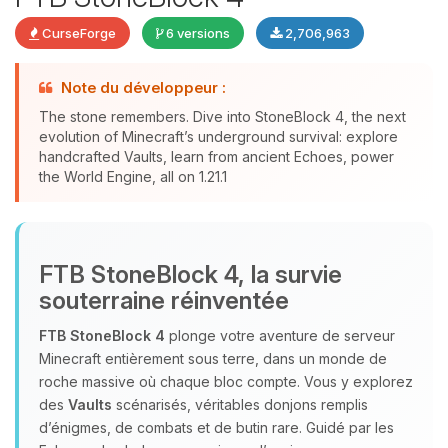
CurseForge
6 versions
2,706,963
Note du développeur :
The stone remembers. Dive into StoneBlock 4, the next
evolution of Minecraft’s underground survival: explore
Youpi, enfin quelqu’un pour me
handcrafted Vaults, learn from ancient Echoes, power
the World Engine, all on 1.21.1
parler ! Moi c’est Choupy, ton petit
assistant BoxToPlay. Dis-moi ce dont
tu as besoin et je vais remuer mes
petits circuits pour t’aider.
FTB StoneBlock 4, la survie
10/08/2026 à 20:51
souterraine réinventée
FTB StoneBlock 4
plonge votre aventure de serveur
Minecraft entièrement sous terre, dans un monde de
roche massive où chaque bloc compte. Vous y explorez
des
Vaults
scénarisés, véritables donjons remplis
d’énigmes, de combats et de butin rare. Guidé par les