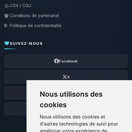
CGV / CGU
Conditions de partenariat
Politique de confidentialité
SUIVEZ-NOUS
Facebook
X
Nous utilisons des
Discord
cookies
Forum
Nous utilisons des cookies et
d'autres technologies de suivi pour
améliorer votre expérience de