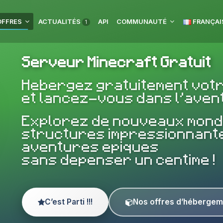
OFFRES
ACTUALITÉS
API
COMMUNAUTÉ
FRANÇAI
1
Serveur Minecraft Gratuit
Hebergez gratuitement vot
et lancez-vous dans l’avent
Explorez de nouveaux mond
structures impressionnante
aventures epiques
sans depenser un centime !
C’est Parti !!!
Nos offres d’hébergem