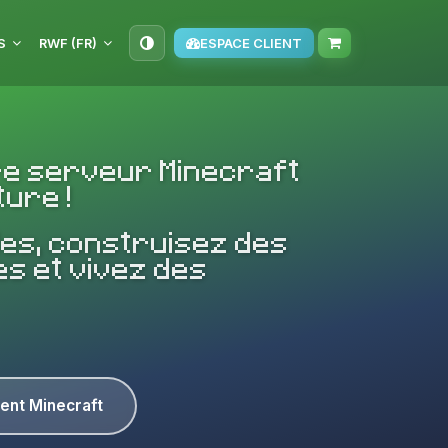
S
RWF (FR)
ESPACE CLIENT
re serveur Minecraft
ure !
es, construisez des
s et vivez des
ent Minecraft