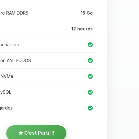
re RAM DDR5
15 Go
12 heures
onnalisée
ion ANTI-DDOS
 NVMe
MySQL
ardes
C’est Parti !!!