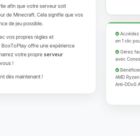
tie afin que votre serveur soit
our de Minecraft. Cela signifie que vos
nce de jeu possible.
Accédez à
c vos propres règles et
en 1 clic po
s. BoxToPlay offre une expérience
Gérez faci
marrez votre propre
serveur
avec Consol
 vous !
Bénéficie
nt dès maintenant !
AMD Ryzen™ 
Anti-DDoS A