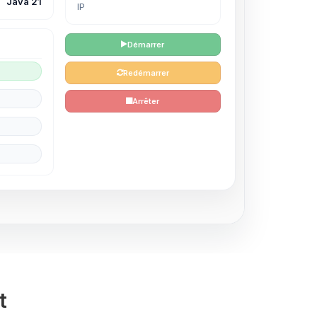
Java 21
IP
Démarrer
Redémarrer
Arrêter
t