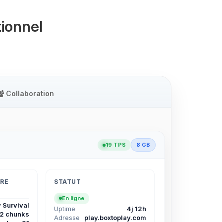
ionnel
Collaboration
19 TPS
8 GB
TRE
STATUT
En ligne
 Survival
Uptime
4j 12h
12 chunks
Adresse
play.boxtoplay.com