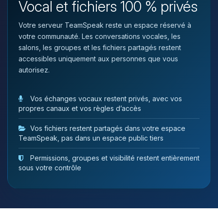
Vocal et fichiers 100 % privés
tu as besoin et je vais remuer mes
petits circuits pour t’aider.
Votre serveur TeamSpeak reste un espace réservé à
07/08/2026 à 09:09
votre communauté. Les conversations vocales, les
salons, les groupes et les fichiers partagés restent
accessibles uniquement aux personnes que vous
autorisez.
Vos échanges vocaux restent privés, avec vos
propres canaux et vos règles d’accès
Vos fichiers restent partagés dans votre espace
TeamSpeak, pas dans un espace public tiers
Permissions, groupes et visibilité restent entièrement
sous votre contrôle