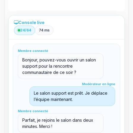
Console live
24/64
74 ms
Administration directe depuis le panel
Membre connecté
clid 42
Bonjour, pouvez-vous ouvrir un salon
support pour la rencontre
communautaire de ce soir ?
Modérateur en ligne
Modérateur en ligne
support@boxtoplay.com
Salon principal
Le salon support est prêt. Je déplace
l’équipe maintenant.
Membre connecté
Membre connecté
Salon support
Parfait, je rejoins le salon dans deux
minutes. Merci !