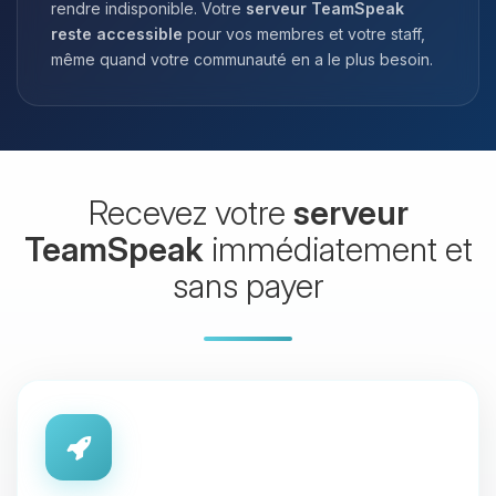
rendre indisponible. Votre
serveur TeamSpeak
reste accessible
pour vos membres et votre staff,
même quand votre communauté en a le plus besoin.
Recevez votre
serveur
TeamSpeak
immédiatement et
sans payer