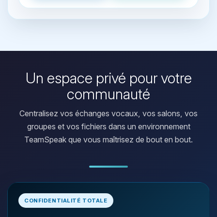
Un espace privé pour votre
communauté
Centralisez vos échanges vocaux, vos salons, vos
groupes et vos fichiers dans un environnement
TeamSpeak que vous maîtrisez de bout en bout.
Youpi, enfin quelqu’un pour me
CONFIDENTIALITÉ TOTALE
parler ! Moi c’est Choupy, ton petit
assistant BoxToPlay. Dis-moi ce dont