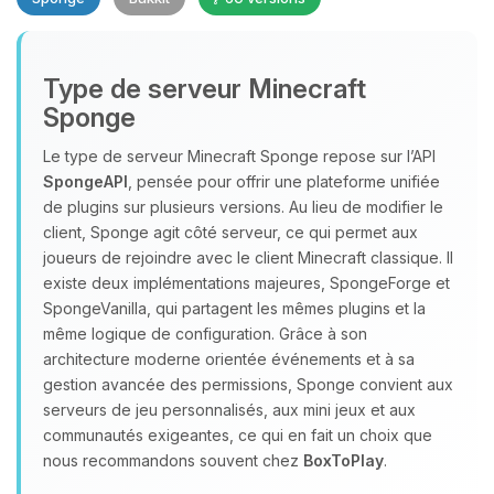
Type de serveur Minecraft
Sponge
Le type de serveur Minecraft Sponge repose sur l’API
SpongeAPI
, pensée pour offrir une plateforme unifiée
Youpi, enfin quelqu’un pour me
de plugins sur plusieurs versions. Au lieu de modifier le
parler ! Moi c’est Choupy, ton petit
client, Sponge agit côté serveur, ce qui permet aux
assistant BoxToPlay. Dis-moi ce dont
joueurs de rejoindre avec le client Minecraft classique. Il
tu as besoin et je vais remuer mes
existe deux implémentations majeures, SpongeForge et
petits circuits pour t’aider.
SpongeVanilla, qui partagent les mêmes plugins et la
07/08/2026 à 18:05
même logique de configuration. Grâce à son
architecture moderne orientée événements et à sa
gestion avancée des permissions, Sponge convient aux
serveurs de jeu personnalisés, aux mini jeux et aux
communautés exigeantes, ce qui en fait un choix que
nous recommandons souvent chez
BoxToPlay
.