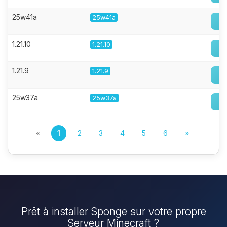
25w41a
25w41a
1.21.10
1.21.10
1.21.9
1.21.9
25w37a
25w37a
«
1
2
3
4
5
6
»
Prêt à installer Sponge sur votre propre
Serveur Minecraft ?