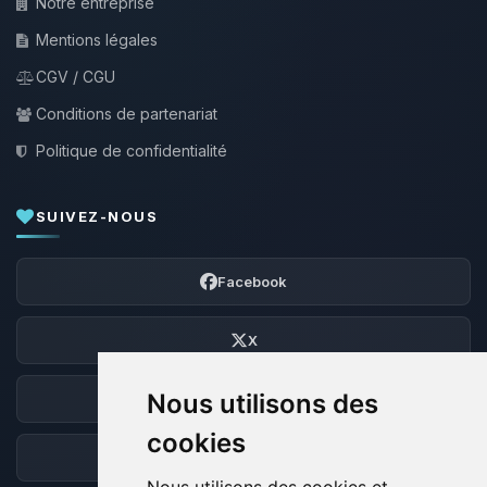
Notre entreprise
Mentions légales
CGV / CGU
Conditions de partenariat
Politique de confidentialité
SUIVEZ-NOUS
Facebook
X
Nous utilisons des
Discord
cookies
Forum