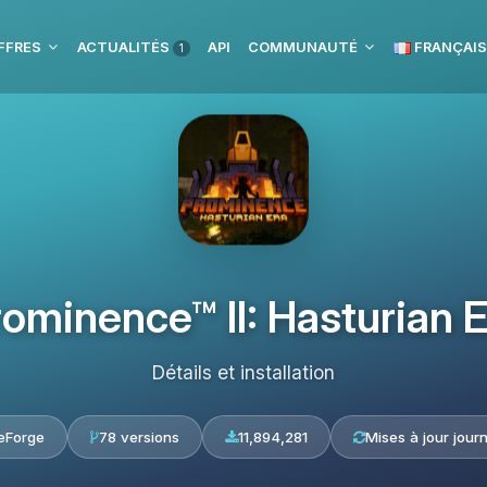
FFRES
ACTUALITÉS
API
COMMUNAUTÉ
FRANÇAIS
1
ominence™ II: Hasturian 
Détails et installation
eForge
78 versions
11,894,281
Mises à jour journ