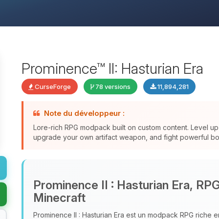
Prominence™ II: Hasturian Era
CurseForge
78 versions
11,894,281
Note du développeur :
Lore-rich RPG modpack built on custom content. Level up 
upgrade your own artifact weapon, and fight powerful bos
Prominence II : Hasturian Era, RP
Minecraft
Prominence II : Hasturian Era est un modpack RPG riche e