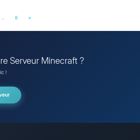
...
8
»
pre Serveur Minecraft ?
ic !
veur