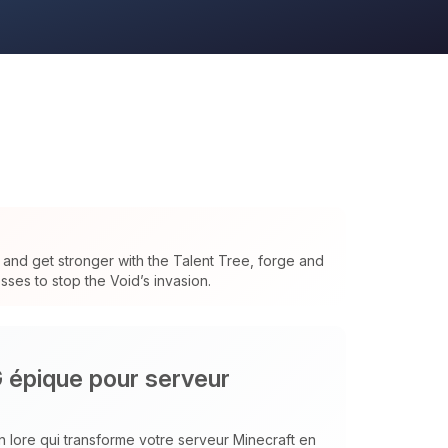
and get stronger with the Talent Tree, forge and
ses to stop the Void’s invasion.
G épique pour serveur
n lore qui transforme votre serveur Minecraft en