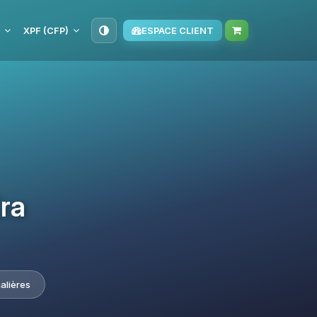
XPF (CFP)
ESPACE CLIENT
Era
alières