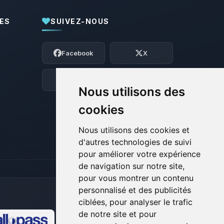
ES
SUIVEZ-NOUS
Youpi, enfin quelqu’un pour me parler !
Moi c’est Choupy, ton petit assistant
Facebook
X
BoxToPlay. Dis-moi ce dont tu as besoin
et je vais remuer mes petits circuits
pour t’aider.
Discord
Forum
Nous utilisons des
06/08/2026 à 21:57
cookies
Nous utilisons des cookies et
d'autres technologies de suivi
pour améliorer votre expérience
de navigation sur notre site,
pour vous montrer un contenu
personnalisé et des publicités
ciblées, pour analyser le trafic
de notre site et pour