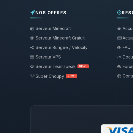
NOS OFFRES
RES
Serveur Minecraft
Accue
Serveur Minecraft Gratuit
Actua
Serveur Bungee / Velocity
FAQ
Serveur VPS
Docu
Serveur Teamspeak
Foru
NEW !
Conta
Super Choupy
NEW !