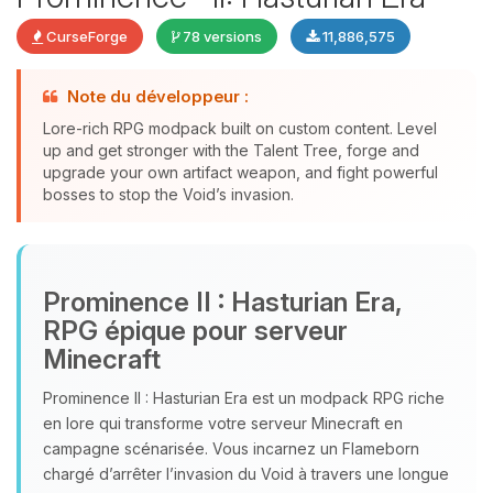
CurseForge
78 versions
11,886,575
Note du développeur :
Lore-rich RPG modpack built on custom content. Level
up and get stronger with the Talent Tree, forge and
upgrade your own artifact weapon, and fight powerful
bosses to stop the Void’s invasion.
Youpi, enfin quelqu’un pour me
parler ! Moi c’est Choupy, ton petit
Prominence II : Hasturian Era,
assistant BoxToPlay. Dis-moi ce dont
RPG épique pour serveur
tu as besoin et je vais remuer mes
Minecraft
petits circuits pour t’aider.
05/08/2026 à 21:48
Prominence II : Hasturian Era est un modpack RPG riche
en lore qui transforme votre serveur Minecraft en
campagne scénarisée. Vous incarnez un Flameborn
chargé d’arrêter l’invasion du Void à travers une longue