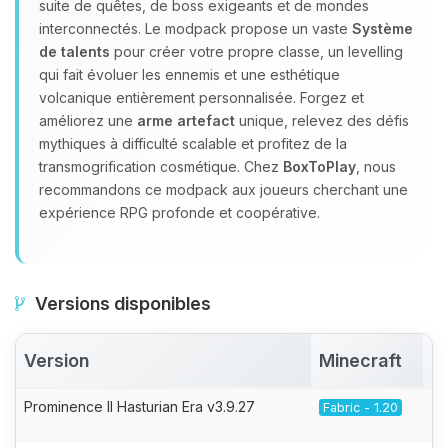
suite de quêtes, de boss exigeants et de mondes
interconnectés. Le modpack propose un vaste
Système
de talents
pour créer votre propre classe, un levelling
qui fait évoluer les ennemis et une esthétique
volcanique entièrement personnalisée. Forgez et
améliorez une
arme artefact
unique, relevez des défis
mythiques à difficulté scalable et profitez de la
transmogrification cosmétique. Chez
BoxToPlay
, nous
recommandons ce modpack aux joueurs cherchant une
expérience RPG profonde et coopérative.
Versions disponibles
Version
Minecraft
A
Prominence II Hasturian Era v3.9.27
Fabric - 1.20