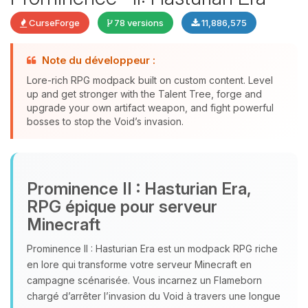
CurseForge
78 versions
11,886,575
Note du développeur :
Lore-rich RPG modpack built on custom content. Level
up and get stronger with the Talent Tree, forge and
upgrade your own artifact weapon, and fight powerful
bosses to stop the Void’s invasion.
Youpi, enfin quelqu’un pour me
parler ! Moi c’est Choupy, ton petit
Prominence II : Hasturian Era,
assistant BoxToPlay. Dis-moi ce dont
RPG épique pour serveur
tu as besoin et je vais remuer mes
Minecraft
petits circuits pour t’aider.
06/08/2026 à 01:17
Prominence II : Hasturian Era est un modpack RPG riche
en lore qui transforme votre serveur Minecraft en
campagne scénarisée. Vous incarnez un Flameborn
chargé d’arrêter l’invasion du Void à travers une longue