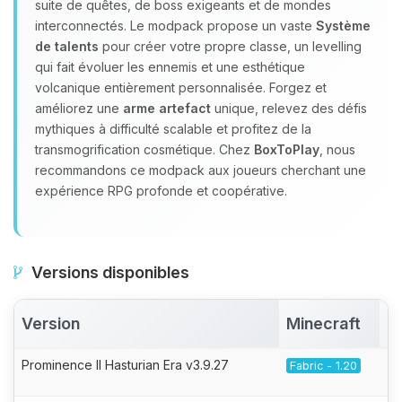
suite de quêtes, de boss exigeants et de mondes
interconnectés. Le modpack propose un vaste
Système
de talents
pour créer votre propre classe, un levelling
qui fait évoluer les ennemis et une esthétique
volcanique entièrement personnalisée. Forgez et
améliorez une
arme artefact
unique, relevez des défis
mythiques à difficulté scalable et profitez de la
transmogrification cosmétique. Chez
BoxToPlay
, nous
recommandons ce modpack aux joueurs cherchant une
expérience RPG profonde et coopérative.
Versions disponibles
Version
Minecraft
A
Prominence II Hasturian Era v3.9.27
Fabric - 1.20