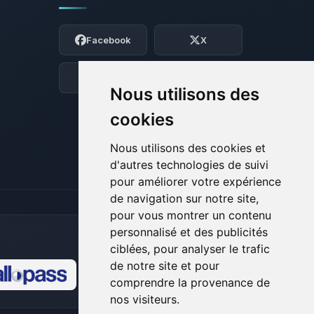
Youpi, enfin quelqu’un pour me parler !
Moi c’est Choupy, ton petit assistant
Facebook
X
BoxToPlay. Dis-moi ce dont tu as besoin
et je vais remuer mes petits circuits
pour t’aider.
Discord
Forum
Nous utilisons des
08/08/2026 à 15:26
cookies
Nous utilisons des cookies et
d'autres technologies de suivi
pour améliorer votre expérience
de navigation sur notre site,
pour vous montrer un contenu
personnalisé et des publicités
ciblées, pour analyser le trafic
de notre site et pour
comprendre la provenance de
🍪
nos visiteurs.