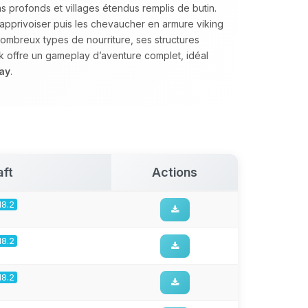
profonds et villages étendus remplis de butin.
 apprivoiser puis les chevaucher en armure viking
nombreux types de nourriture, ses structures
 offre un gameplay d’aventure complet, idéal
ay
.
aft
Actions
18.2
18.2
18.2