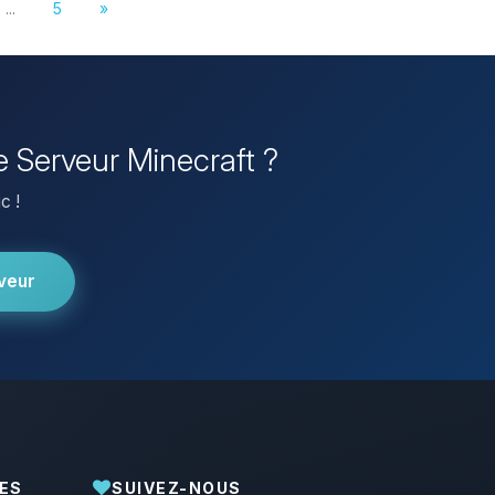
...
5
»
re Serveur Minecraft ?
c !
veur
ES
SUIVEZ-NOUS