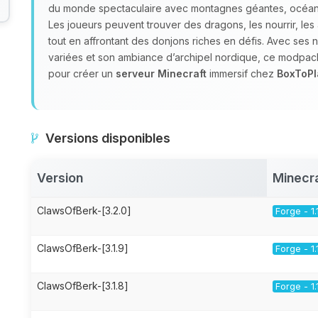
du monde spectaculaire avec montagnes géantes, océans 
Les joueurs peuvent trouver des dragons, les nourrir, les
tout en affrontant des donjons riches en défis. Avec ses 
variées et son ambiance d’archipel nordique, ce modpack
pour créer un
serveur Minecraft
immersif chez
BoxToPl
Versions disponibles
Version
Minecr
ClawsOfBerk-[3.2.0]
Forge - 1.
ClawsOfBerk-[3.1.9]
Forge - 1.
ClawsOfBerk-[3.1.8]
Forge - 1.