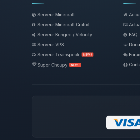
Serveur Minecraft
Accue
Serveur Minecraft Gratuit
Actua
Serveur Bungee / Velocity
FAQ
Serveur VPS
Docu
Serveur Teamspeak
Foru
NEW !
Conta
Super Choupy
NEW !