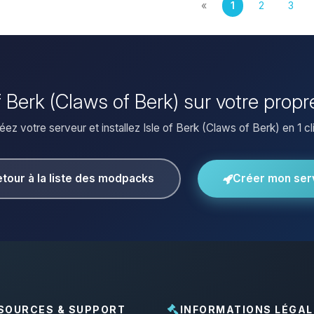
«
1
2
3
 of Berk (Claws of Berk) sur votre prop
éez votre serveur et installez Isle of Berk (Claws of Berk) en 1 cli
tour à la liste des modpacks
Créer mon ser
SOURCES & SUPPORT
INFORMATIONS LÉGAL