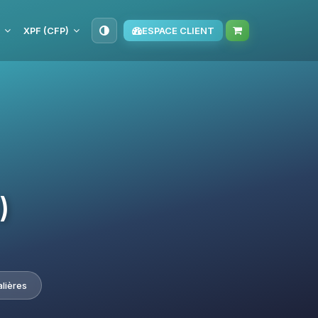
XPF (CFP)
ESPACE CLIENT
)
alières