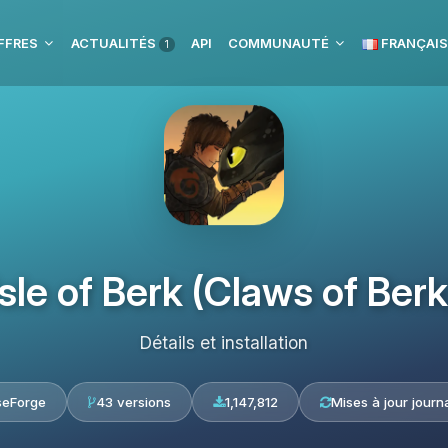
FFRES
ACTUALITÉS
API
COMMUNAUTÉ
FRANÇAIS
1
Isle of Berk (Claws of Berk
Détails et installation
seForge
43 versions
1,147,812
Mises à jour journ