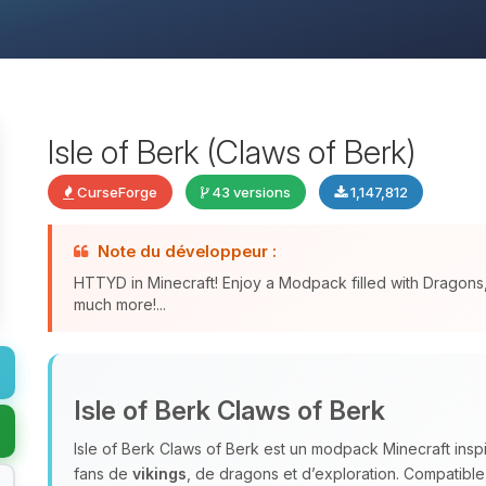
Isle of Berk (Claws of Berk)
CurseForge
43 versions
1,147,812
Note du développeur :
HTTYD in Minecraft! Enjoy a Modpack filled with Dragon
much more!...
Isle of Berk Claws of Berk
Isle of Berk Claws of Berk est un modpack Minecraft ins
fans de
vikings
, de dragons et d’exploration. Compatible