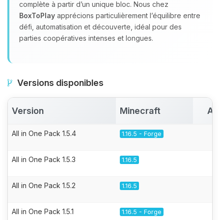
complète à partir d’un unique bloc. Nous chez
BoxToPlay
apprécions particulièrement l’équilibre entre
défi, automatisation et découverte, idéal pour des
parties coopératives intenses et longues.
Versions disponibles
Version
Minecraft
Ac
All in One Pack 1.5.4
1.16.5 - Forge
All in One Pack 1.5.3
1.16.5
All in One Pack 1.5.2
1.16.5
All in One Pack 1.5.1
1.16.5 - Forge