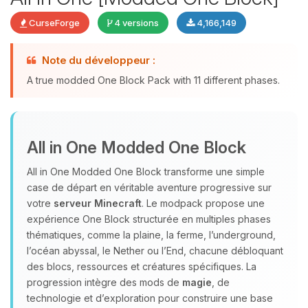
CurseForge
4 versions
4,166,149
Note du développeur :
Youpi, enfin quelqu’un pour me
A true modded One Block Pack with 11 different phases.
parler ! Moi c’est Choupy, ton petit
assistant BoxToPlay. Dis-moi ce dont
tu as besoin et je vais remuer mes
petits circuits pour t’aider.
All in One Modded One Block
07/08/2026 à 04:41
All in One Modded One Block transforme une simple
case de départ en véritable aventure progressive sur
votre
serveur Minecraft
. Le modpack propose une
expérience One Block structurée en multiples phases
thématiques, comme la plaine, la ferme, l’underground,
l’océan abyssal, le Nether ou l’End, chacune débloquant
des blocs, ressources et créatures spécifiques. La
progression intègre des mods de
magie
, de
technologie et d’exploration pour construire une base