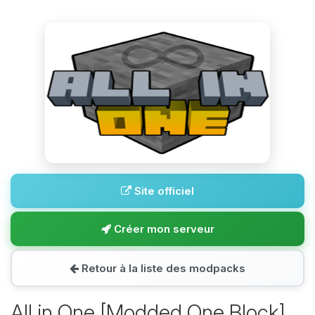
Site officiel
Créer mon serveur
Retour à la liste des modpacks
All in One [Modded One Block]