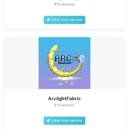
11 versions
Créer mon serveur
ArclightFabric
3 versions
Créer mon serveur