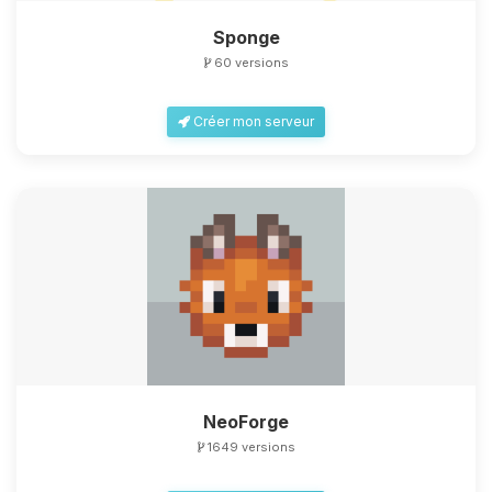
Sponge
60 versions
Créer mon serveur
NeoForge
1649 versions