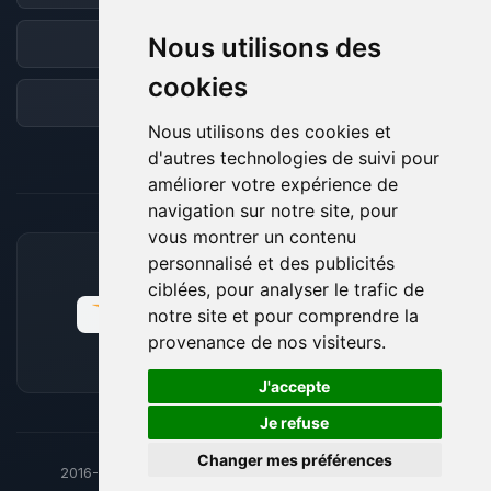
Nous utilisons des
Discord
cookies
Forum
Nous utilisons des cookies et
d'autres technologies de suivi pour
améliorer votre expérience de
navigation sur notre site, pour
vous montrer un contenu
personnalisé et des publicités
MOYENS DE PAIEMENT ACCEPTÉS
ciblées, pour analyser le trafic de
notre site et pour comprendre la
provenance de nos visiteurs.
🍪
J'accepte
Je refuse
Changer mes préférences
2016-26
© BoxToPlay - ByteLogic tous droits réservés