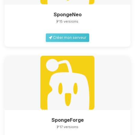
SpongeNeo
15 versions
Créer mon serveur
SpongeForge
17 versions