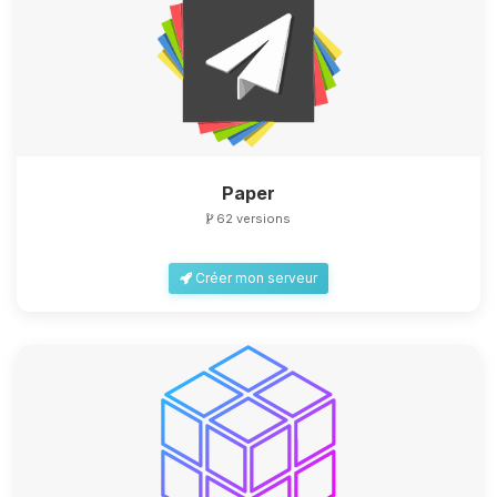
Paper
62 versions
Créer mon serveur