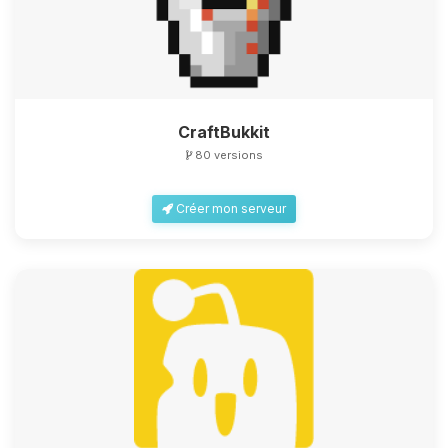
CraftBukkit
80 versions
Créer mon serveur