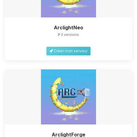
ArclightNeo
3 versions
Créer mon serveur
ArclightForge