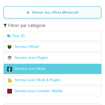
Retour aux offres Minecraft
Filtrer par catégorie
Tous (3)
Serveur Officiel
Youpi, enfin quelqu’un pour me
Serveur avec Plugins
parler ! Moi c’est Choupy, ton petit
assistant BoxToPlay. Dis-moi ce dont
Serveur avec Mods
tu as besoin et je vais remuer mes
petits circuits pour t’aider.
Serveur avec Mods & Plugins
06/08/2026 à 15:51
Serveur pour Console / Mobile