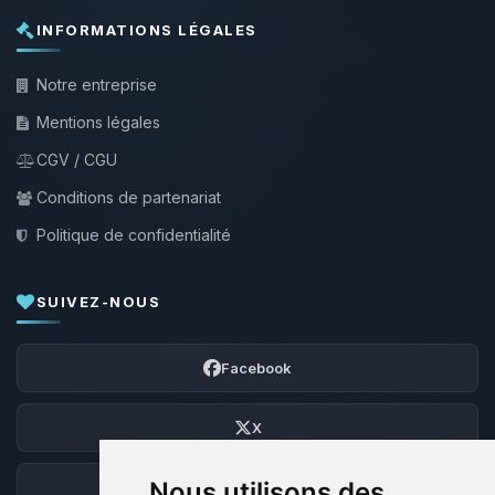
INFORMATIONS LÉGALES
Notre entreprise
Mentions légales
CGV / CGU
Conditions de partenariat
Politique de confidentialité
SUIVEZ-NOUS
Facebook
X
Nous utilisons des
Discord