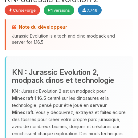
CurseForge
1 versions
7,746
Youpi, enfin quelqu’un pour me
Note du développeur :
parler ! Moi c’est Choupy, ton petit
Jurassic Evolution is a tech and dino modpack and
assistant BoxToPlay. Dis-moi ce dont
server for 1.16.5
tu as besoin et je vais remuer mes
petits circuits pour t’aider.
07/08/2026 à 03:46
KN : Jurassic Evolution 2,
modpack dinos et technologie
KN : Jurassic Evolution 2 est un modpack pour
Minecraft 1.16.5
centré sur les dinosaures et la
technologie, pensé pour être joué en
serveur
Minecraft
. Vous y découvrez, extrayez et faites éclore
des fossiles pour créer votre propre parc jurassique,
avec de nombreux biomes, donjons et créatures qui
enrichissent chaque exploration. Des mods techniques