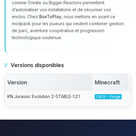
comme Create ou Bigger Reactors permettent
d’automatiser vos installations et de sécuriser vos
enclos. Chez
BoxToPlay
, nous mettons en avant ce
modpack pour les joueurs qui veulent combiner gestion
de parc, aventure coopérative et progression
technologique soutenue.
Versions disponibles
Version
Minecraft
A
KN Jurassic Evolution 2-STABLE-1.2.1
1.16.5 - Forge