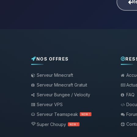
Re
NOS OFFRES
RES
Serveur Minecraft
Accue
Serveur Minecraft Gratuit
Actua
Serveur Bungee / Velocity
FAQ
Serveur VPS
Docu
Serveur Teamspeak
Foru
NEW !
Conta
Super Choupy
NEW !