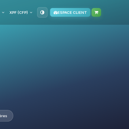
XPF (CFP)
ESPACE CLIENT
ères