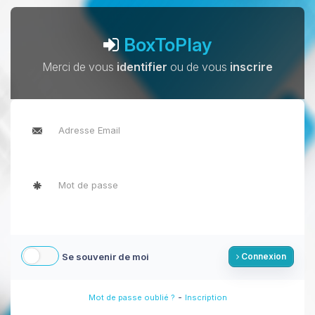
BoxToPlay
Merci de vous
identifier
ou de vous
inscrire
Se souvenir de moi
Connexion
-
Mot de passe oublié ?
Inscription