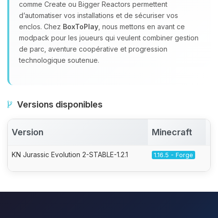
comme Create ou Bigger Reactors permettent
d’automatiser vos installations et de sécuriser vos
enclos. Chez
BoxToPlay
, nous mettons en avant ce
modpack pour les joueurs qui veulent combiner gestion
de parc, aventure coopérative et progression
technologique soutenue.
Versions disponibles
Version
Minecraft
A
KN Jurassic Evolution 2-STABLE-1.2.1
1.16.5 - Forge