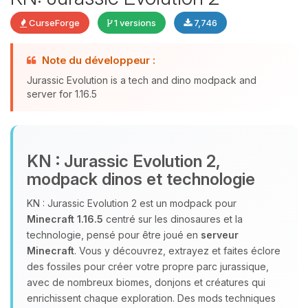
CurseForge
1 versions
7,746
Youpi, enfin quelqu’un pour me
Note du développeur :
parler ! Moi c’est Choupy, ton petit
Jurassic Evolution is a tech and dino modpack and
assistant BoxToPlay. Dis-moi ce dont
server for 1.16.5
tu as besoin et je vais remuer mes
petits circuits pour t’aider.
08/08/2026 à 09:16
KN : Jurassic Evolution 2,
modpack dinos et technologie
KN : Jurassic Evolution 2 est un modpack pour
Minecraft 1.16.5
centré sur les dinosaures et la
technologie, pensé pour être joué en
serveur
Minecraft
. Vous y découvrez, extrayez et faites éclore
des fossiles pour créer votre propre parc jurassique,
avec de nombreux biomes, donjons et créatures qui
enrichissent chaque exploration. Des mods techniques