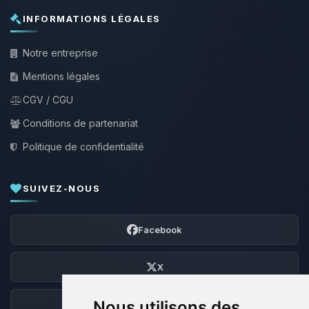
INFORMATIONS LÉGALES
Notre entreprise
Mentions légales
CGV / CGU
Conditions de partenariat
Politique de confidentialité
SUIVEZ-NOUS
Facebook
X
Nous utilisons des
Discord