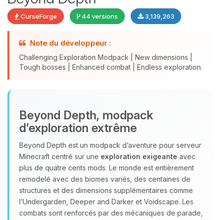
CurseForge
44 versions
3,139,263
Note du développeur :
Challenging Exploration Modpack | New dimensions |
Tough bosses | Enhanced combat | Endless exploration.
Youpi, enfin quelqu’un pour me
Beyond Depth, modpack
parler ! Moi c’est Choupy, ton petit
d’exploration extrême
assistant BoxToPlay. Dis-moi ce dont
tu as besoin et je vais remuer mes
Beyond Depth est un modpack d’aventure pour serveur
petits circuits pour t’aider.
Minecraft centré sur une
exploration exigeante
avec
08/08/2026 à 09:08
plus de quatre cents mods. Le monde est entièrement
remodelé avec des biomes variés, des centaines de
structures et des dimensions supplémentaires comme
l’Undergarden, Deeper and Darker et Voidscape. Les
combats sont renforcés par des mécaniques de parade,