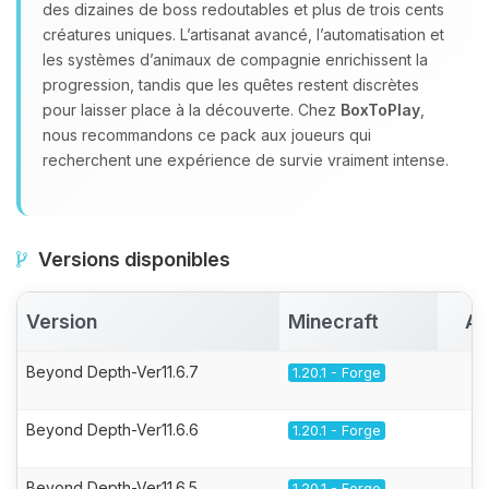
des dizaines de boss redoutables et plus de trois cents
créatures uniques. L’artisanat avancé, l’automatisation et
les systèmes d’animaux de compagnie enrichissent la
progression, tandis que les quêtes restent discrètes
pour laisser place à la découverte. Chez
BoxToPlay
,
nous recommandons ce pack aux joueurs qui
recherchent une expérience de survie vraiment intense.
Versions disponibles
Version
Minecraft
Ac
Beyond Depth-Ver11.6.7
1.20.1 - Forge
Beyond Depth-Ver11.6.6
1.20.1 - Forge
Beyond Depth-Ver11.6.5
1.20.1 - Forge