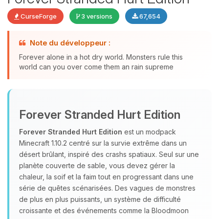
CurseForge
3 versions
67,654
Note du développeur :
Youpi, enfin quelqu’un pour me
Forever alone in a hot dry world. Monsters rule this
parler ! Moi c’est Choupy, ton petit
world can you over come them an rain supreme
assistant BoxToPlay. Dis-moi ce dont
tu as besoin et je vais remuer mes
petits circuits pour t’aider.
06/08/2026 à 22:38
Forever Stranded Hurt Edition
Forever Stranded Hurt Edition
est un modpack
Minecraft 1.10.2 centré sur la survie extrême dans un
désert brûlant, inspiré des crashs spatiaux. Seul sur une
planète couverte de sable, vous devez gérer la
chaleur, la soif et la faim tout en progressant dans une
série de quêtes scénarisées. Des vagues de monstres
de plus en plus puissants, un système de difficulté
croissante et des événements comme la Bloodmoon