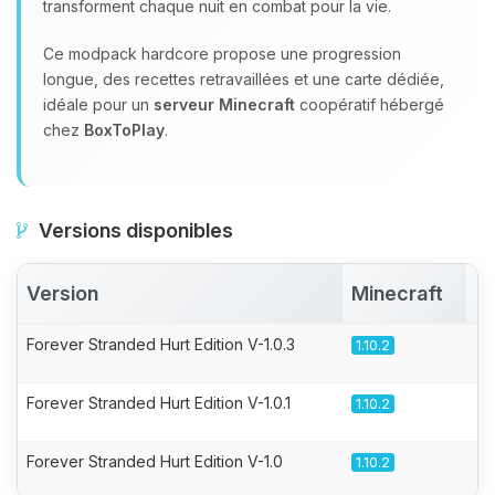
transforment chaque nuit en combat pour la vie.
Ce modpack hardcore propose une progression
longue, des recettes retravaillées et une carte dédiée,
idéale pour un
serveur Minecraft
coopératif hébergé
chez
BoxToPlay
.
Versions disponibles
Version
Minecraft
A
Forever Stranded Hurt Edition V-1.0.3
1.10.2
Forever Stranded Hurt Edition V-1.0.1
1.10.2
Forever Stranded Hurt Edition V-1.0
1.10.2