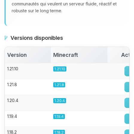
communautés qui veulent un serveur fluide, réactif et
robuste sur le long terme.
Versions disponibles
Version
Minecraft
Acti
1.21.10
1.21.10
1.21.8
1.21.8
1.20.4
1.20.4
1.19.4
1.19.4
1.18.2
1.18.2