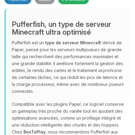
Pufferfish, un type de serveur
Minecraft ultra optimisé
Youpi, enfin quelqu’un pour me
parler ! Moi c’est Choupy, ton petit
Pufferfish est un
type de serveur Minecraft
dérivé de
assistant BoxToPlay. Dis-moi ce dont
Paper, pensé pour les serveurs multijoueurs de grande
tu as besoin et je vais remuer mes
taille qui recherchent des performances maximales et
petits circuits pour t’aider.
une grande stabilité. Il améliore fortement la gestion des
entités, le rendu des cartes et le traitement asynchrone
07/08/2026 à 18:45
de certaines tâches, ce qui réduit les pics de latence et
la charge processeur, même avec de nombreux joueurs
connectés.
Compatible avec les plugins Paper, ce logiciel conserve
un gameplay très proche du vanille tout en ajoutant des
optimisations avancées, comme un profilage intégré et
une réduction intelligente des chunks et des hoppers.
Chez
BoxToPlay
, nous recommandons Pufferfish aux