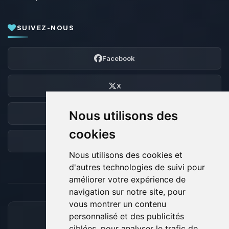
SUIVEZ-NOUS
Facebook
X
Nous utilisons des
Discord
cookies
Forum
Nous utilisons des cookies et
d'autres technologies de suivi pour
améliorer votre expérience de
navigation sur notre site, pour
vous montrer un contenu
personnalisé et des publicités
MOYENS DE PAIEMENT ACCEPTÉS
ciblées, pour analyser le trafic de