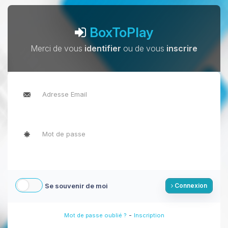
BoxToPlay
Merci de vous
identifier
ou de vous
inscrire
Se souvenir de moi
Connexion
-
Mot de passe oublié ?
Inscription