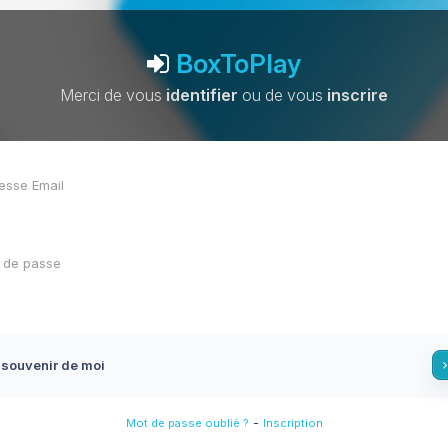
BoxToPlay
Merci de vous
identifier
ou de vous
inscrire
 souvenir de moi
-
Mot de passe oublié ?
Inscription