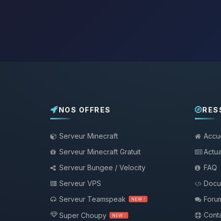
NOS OFFRES
RES
Serveur Minecraft
Accue
Serveur Minecraft Gratuit
Actua
Serveur Bungee / Velocity
FAQ
Serveur VPS
Docu
Serveur Teamspeak
Foru
NEW !
Conta
Super Choupy
NEW !