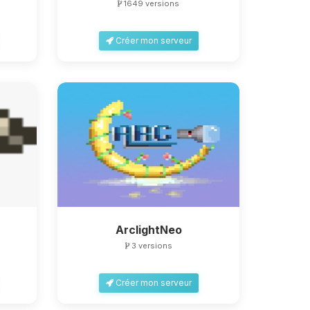
1649 versions
Créer mon serveur
ArclightNeo
3 versions
Créer mon serveur