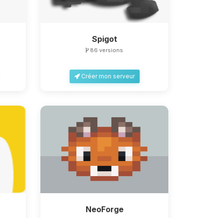
Spigot
86 versions
Créer mon serveur
NeoForge