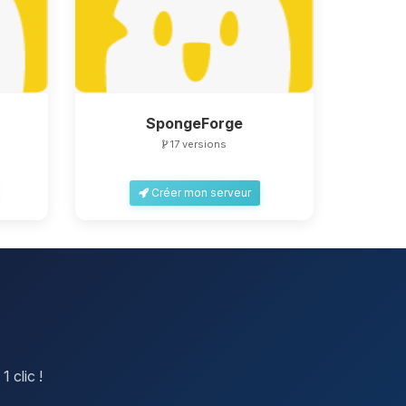
SpongeForge
17 versions
Créer mon serveur
 clic !