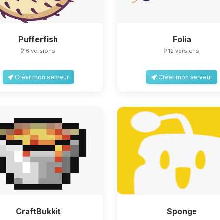
Pufferfish
Folia
6 versions
12 versions
Créer mon serveur
Créer mon serveur
CraftBukkit
Sponge