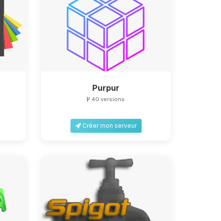
Purpur
40 versions
Créer mon serveur