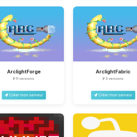
ArclightForge
ArclightFabric
11 versions
3 versions
Créer mon serveur
Créer mon serveur