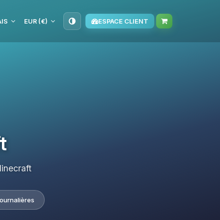
IS
EUR (€)
ESPACE CLIENT
t
inecraft
journalières