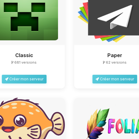
Classic
Paper
681 versions
62 versions
Créer mon serveur
Créer mon serveur