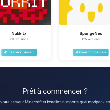
Nukkitx
SpongeNeo
33 versions
15 versions
Créer mon serveur
Créer mon serveur
Prêt à commencer ?
votre serveur Minecraft et installez n’importe quel modpack en 1