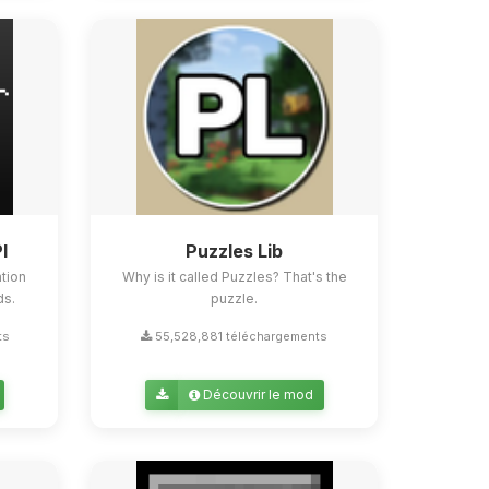
I
Puzzles Lib
tion
Why is it called Puzzles? That's the
ds.
puzzle.
ts
55,528,881 téléchargements
Découvrir le mod