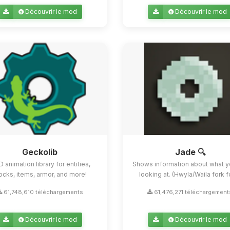
Découvrir le mod
Découvrir le mod
Geckolib
Jade 🔍
D animation library for entities,
Shows information about what y
ocks, items, armor, and more!
looking at. (Hwyla/Waila fork for
61,748,610 téléchargements
61,476,271 téléchargement
Découvrir le mod
Découvrir le mod