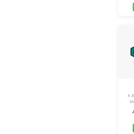
A 3
bl