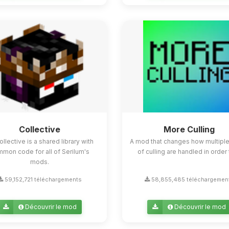
Collective
More Culling
ollective is a shared library with
A mod that changes how multipl
mon code for all of Serilum's
of culling are handled in order t
mods.
59,152,721 téléchargements
58,855,485 téléchargemen
Découvrir le mod
Découvrir le mod