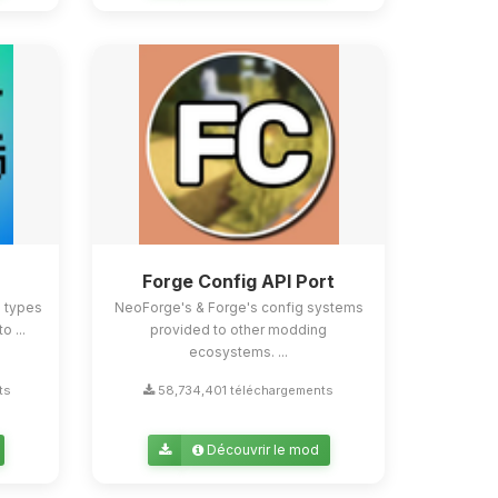
Forge Config API Port
e types
NeoForge's & Forge's config systems
o ...
provided to other modding
ecosystems. ...
ts
58,734,401 téléchargements
Découvrir le mod