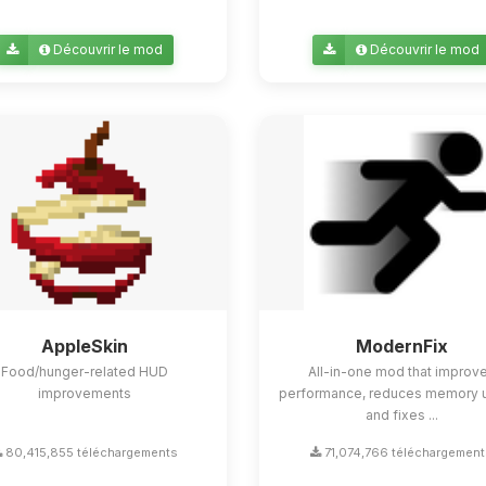
Découvrir le mod
Découvrir le mod
AppleSkin
ModernFix
Food/hunger-related HUD
All-in-one mod that improv
improvements
performance, reduces memory 
and fixes ...
80,415,855 téléchargements
71,074,766 téléchargemen