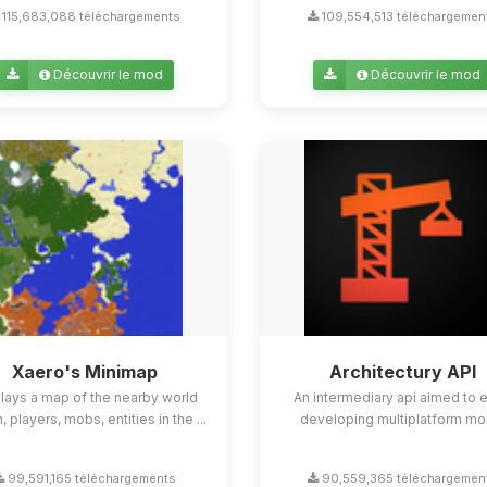
115,683,088 téléchargements
109,554,513 téléchargemen
Découvrir le mod
Découvrir le mod
Xaero's Minimap
Architectury API
lays a map of the nearby world
An intermediary api aimed to 
n, players, mobs, entities in the ...
developing multiplatform mo
99,591,165 téléchargements
90,559,365 téléchargemen