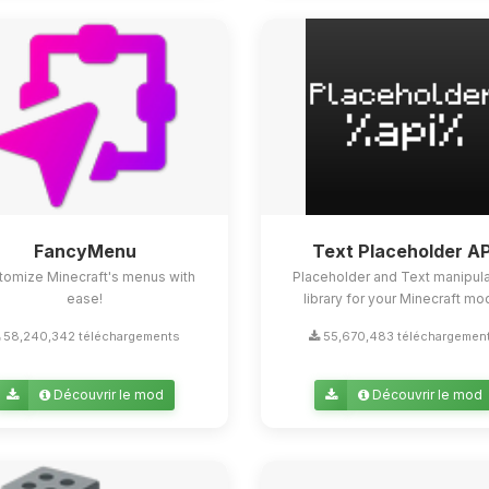
FancyMenu
Text Placeholder AP
tomize Minecraft's menus with
Placeholder and Text manipula
ease!
library for your Minecraft mo
58,240,342 téléchargements
55,670,483 téléchargemen
Découvrir le mod
Découvrir le mod