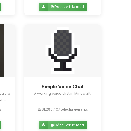
Découvrir le mod
Simple Voice Chat
ou are
A working voice chat in Minecraft!
 ...
s
61,280,407 téléchargements
Découvrir le mod