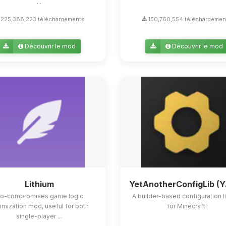
...
225,388,223 téléchargements
150,760,554 téléchargemen
Découvrir le mod
Découvrir le mod
Lithium
YetAnotherConfigLib (
o-compromises game logic
A builder-based configuration l
imization mod, useful for both
for Minecraft!
single-player ...