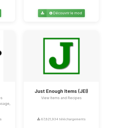
Découvrir le mod
Just Enough Items (JEI)
es
View Items and Recipes
usage,
ts
67,821,934 téléchargements