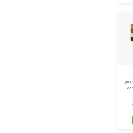
🎓 C
com