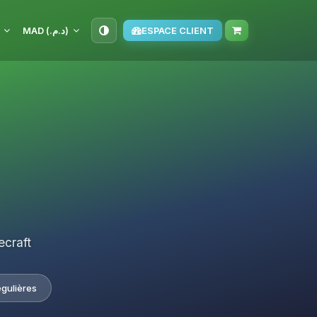
MAD (د.م.‏)
ESPACE CLIENT
ecraft
égulières