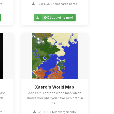
ts
105,047,336 téléchargements
Découvrir le mod
Xaero's World Map
ease
Adds a full screen world map which
ds.
shows you what you have explored in
the ...
ts
87,167,594 téléchargements