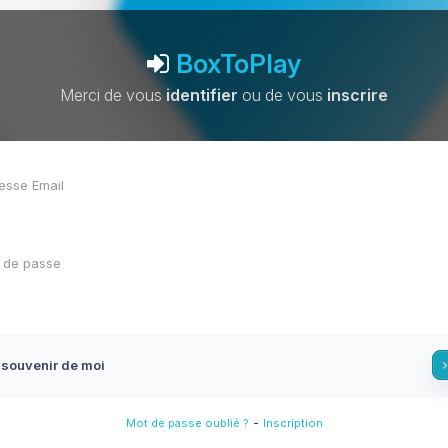
BoxToPlay
Merci de vous
identifier
ou de vous
inscrire
 souvenir de moi
-
Mot de passe oublié ?
Inscription