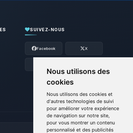
ES
SUIVEZ-NOUS
Youpi, enfin quelqu’un pour me parler !
Moi c’est Choupy, ton petit assistant
Facebook
X
BoxToPlay. Dis-moi ce dont tu as besoin
et je vais remuer mes petits circuits
pour t’aider.
Discord
Forum
Nous utilisons des
08/08/2026 à 02:32
cookies
Nous utilisons des cookies et
d'autres technologies de suivi
pour améliorer votre expérience
de navigation sur notre site,
pour vous montrer un contenu
personnalisé et des publicités