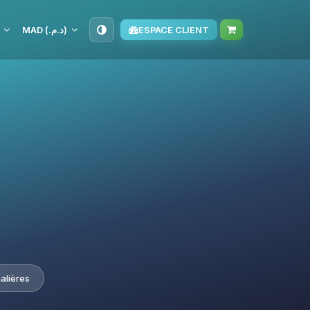
MAD (د.م.‏)
ESPACE CLIENT
alières