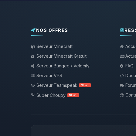
NOS OFFRES
RES
Serveur Minecraft
Accue
Serveur Minecraft Gratuit
Actua
Serveur Bungee / Velocity
FAQ
Serveur VPS
Docu
Serveur Teamspeak
Foru
NEW !
Conta
Super Choupy
NEW !