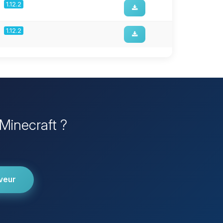
1.12.2
1.12.2
 Minecraft ?
veur